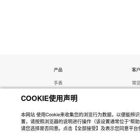
产品
客
手表
常
电子乐器
手
COOKIE使用声明
函数计算器
操
办公计算器
维
本网站 使⽤Cookie来收集您的浏览⾏为数据，以便能
置，请按照浏览器的说明进⾏操作（该设置通常位于“帮助”
电子辞典
修
请您选择是否同意。点击【全部接受】及表示您同意平台使用
Moflin