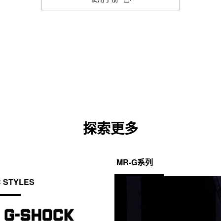
新
测量模式：经过时间，中途测量时间，排名
防震
其他：目标时间提示，直接从计时模
选
项
卡
电源和电池使用寿命
闹铃／整点响报
中
电池大致续航时间：CR2016 可续航 
打
5 个每日闹铃（带有 1 个贪睡闹铃）
开)
整点响报
照明灯颜色
探索更多
LED：白色
MR-G系列
静音功能
C STYLES
按钮操作音开/关
其他功能