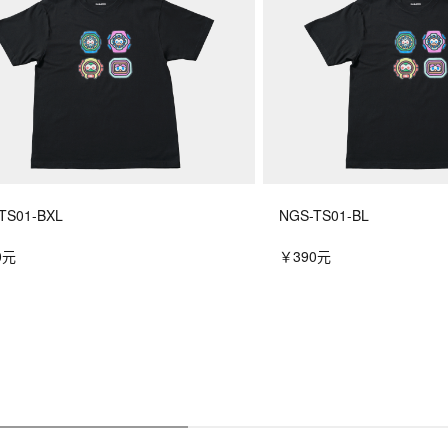
TS01-BXL
NGS-TS01-BL
0元
￥390元