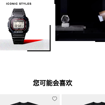
指针闪避功能（移开指针以便无障碍
一般计时：

指针：2 根指针（时针、分针（指针每 
数字：时、分、秒、下午、月、日期
您可能会喜欢