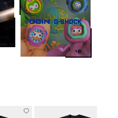
地查看数字显示内容。）
20 秒走动一次））

、星期