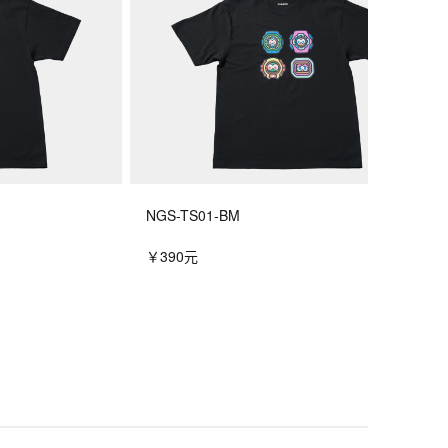
NGS-TS01-BM
￥390元