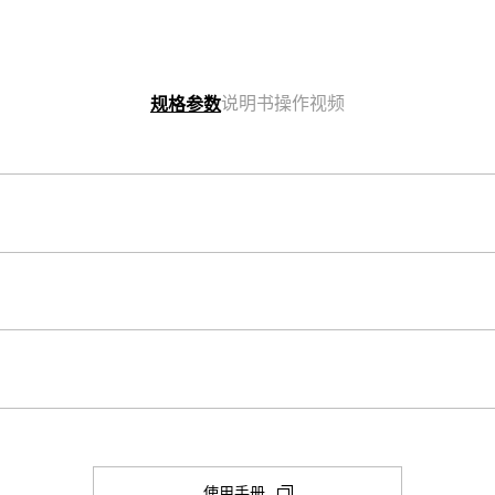
说明书
操作视频
规格参数
表壳尺寸（长× 宽× 高）
57.5 × 53.4 × 18.4 mm
表壳和表圈材料
树脂
秒表
1/100 秒 秒表

构造
(在
使用手册
闭、本地城市/世界时间城市切换
最大范围：23:59'59.99''
