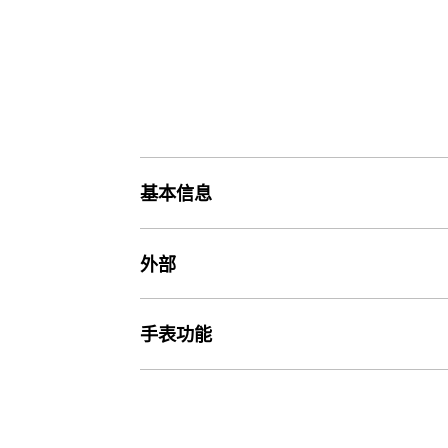
基本信息
价格
外部
价格890元
玻璃
手表功能
重量
矿物玻璃
69 g
世界时间
世界时间

表带
31 个时区（48 个城市 + 协调世界时）、夏令时开启/关