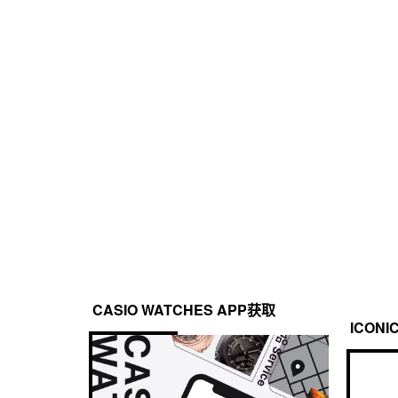
树脂表带
防水性
定时器
200 米防水
倒计时器

测量单位：1/10 秒

倒计时范围：60 分钟

倒计时开始时间设置范围：1 至 60 分钟（1 分钟增量）
照明灯
LED 照明（高亮度）

可选择照明持续时间（1.5 秒或 3 秒），照明渐弱光
CASIO WATCHES APP获取
日历
ICONI
全自动日历（至 2099 年）
精确度