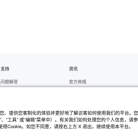
户支持
资讯
见问题解答
官方商城
册
关于CASIO
作视频
C's CLUB 会员权益
修
最新资讯
辨识您、提供您客制化的体验并更好地了解访客如何使⽤我们的平台。您可
、“⼯具” 或“编辑”菜单中）。有关我们如何处理您的个⼈信息，请
理状态查询
公告
Cookie。如您不同意，请按右上⽅ X 退出，继续使⽤本平台。