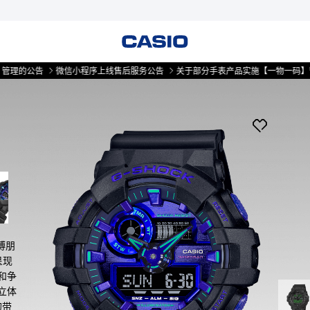
告
微信小程序上线售后服务公告
关于部分手表产品实施【一物一码】管理的公
博朋
呈现
和争
立体
的带