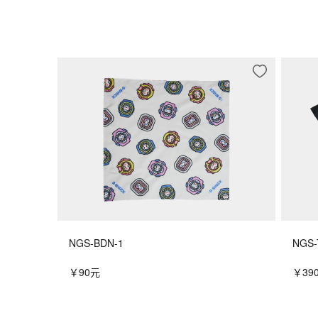
NGS-BDN-1
NGS-
￥90元
￥39