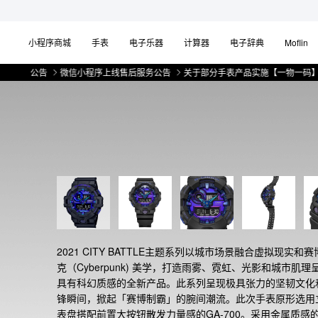
小程序商城
手表
电子乐器
计算器
电子辞典
Moflin
公告
微信小程序上线售后服务公告
关于部分手表产品实施【一物一码】管理的公
2021 CITY BATTLE主题系列以城市场景融合虚拟现实和赛
克（Cyberpunk) 美学，打造雨雾、霓虹、光影和城市肌理
具有科幻质感的全新产品。此系列呈现极具张力的坚韧文化
锋瞬间，掀起「赛博制霸」的腕间潮流。此次手表原形选用
表盘搭配前置大按钮散发力量感的GA-700。采用金属质感