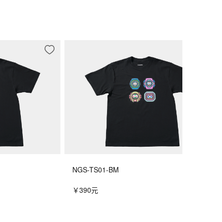
NGS-TS01-BM
￥390元