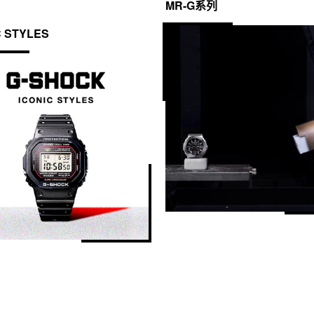
MR-G系列
C STYLES