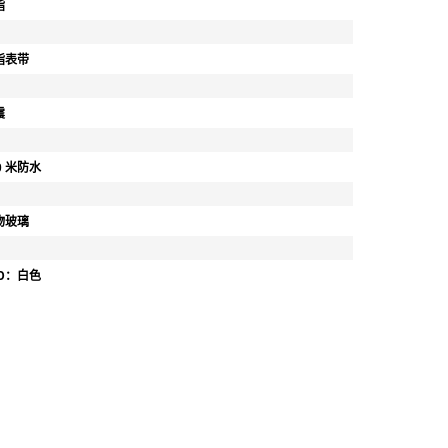
脂
脂表带
震
0 米防水
物玻璃
ED：白色