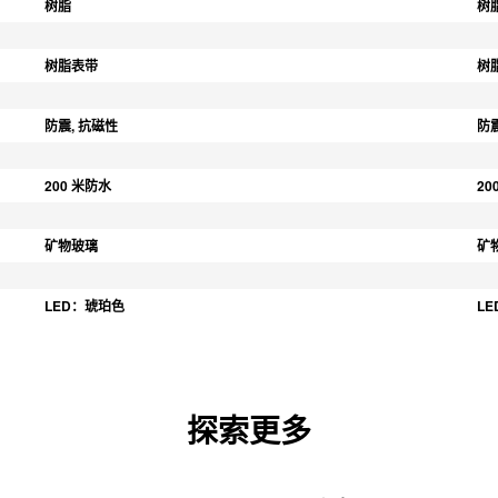
树脂
树
树脂表带
树
防震, 抗磁性
防
200 米防水
20
矿物玻璃
矿
LED：琥珀色
L
探索更多