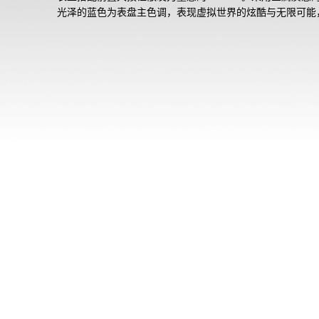
光泽的蓝色为表盘主色调，表现虚拟世界的炫酷与无限可能
次定义品牌“坚韧不止、不惧挑战”的竞技精神和“敢于打破规
的勇气。