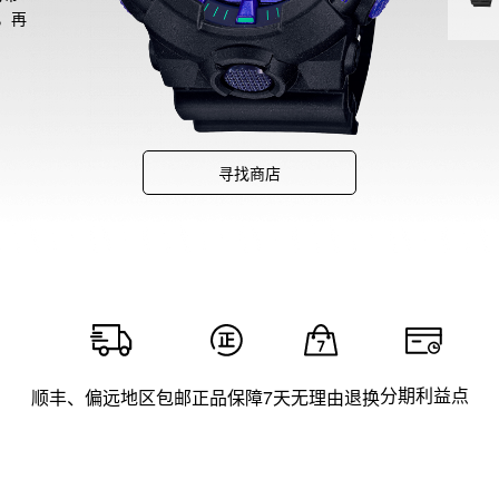
，再
则”
寻找商店
分期利益点
顺丰、偏远地区包邮
正品保障
7天无理由退换