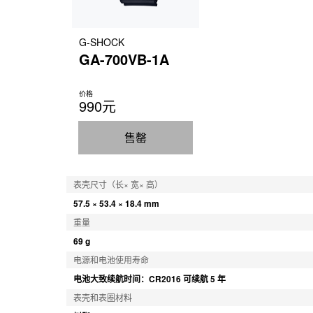
G-SHOCK
GA-700VB-1A
价格
990元
售罄
表壳尺寸（长× 宽× 高）
57.5 × 53.4 × 18.4 mm
重量
69 g
电源和电池使用寿命
电池大致续航时间：CR2016 可续航 5 年
表壳和表圈材料