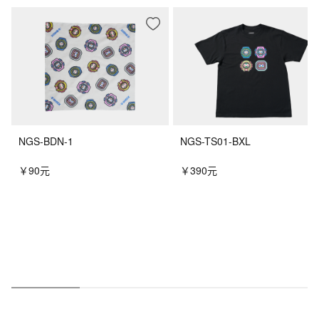
NGS-BDN-1
NGS-TS01-BXL
￥90元
￥390元