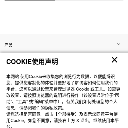
产品
COOKIE使用声明
客户支持
本网站 使⽤Cookie来收集您的浏览⾏为数据，以便能辨识
资讯
您、提供您客制化的体验并更好地了解访客如何使⽤我们的
平台。您可以通过设置来管理浏览器 Cookie 或⼯具。如需更
改设置，请按照浏览器的说明进⾏操作（该设置通常位于“帮
社交媒体
助”、“⼯具” 或“编辑”菜单中）。有关我们如何处理您的个⼈
信息，请参阅我们的隐私政策。
请您选择是否同意。点击【全部接受】及表示您同意平台使
用Cookie。如您不同意，请按右上⽅ X 退出，继续使⽤本平
台。