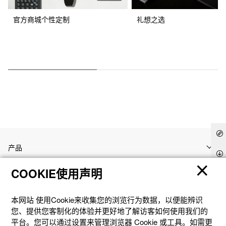
官方商城个性定制
礼想之选
产品
COOKIE使用声明
客户支持
本网站 使⽤Cookie来收集您的浏览⾏为数据，以便能辨识
资讯
您、提供您客制化的体验并更好地了解访客如何使⽤我们的
平台。您可以通过设置来管理浏览器 Cookie 或⼯具。如需更