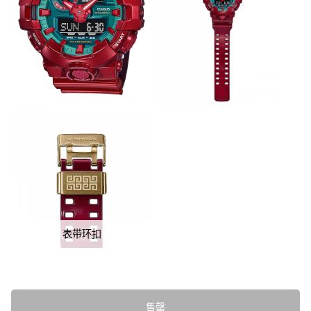
表带环扣
售罄