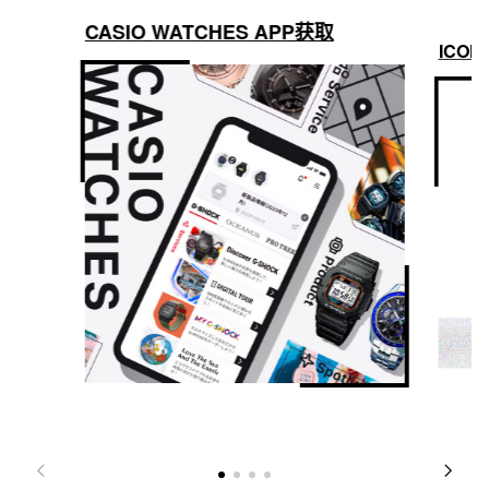
CASIO WATCHES APP获取
ICON