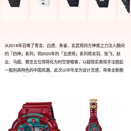
从2018年召唤了青龙、白虎、朱雀、玄武将四方神兽之力注入腕间
的「四神」系列，到2020年的「五虎将」系列将关羽、张飞、赵
云、马超、黄忠五位悍将化为时空穿梭客，以超现实表现手法掀起
一股别具特色的中国风潮。此次以中华龙为设计灵感，带来全新腕
间力作，重释龙图腾中所蕴含的ABSOLUTE TOUGHNESS之力。
立体大表盘，型号为前置防滑按钮的GA-700。中华龙寓意世间强力
守护者，守护的龙珠寓意着年轻人珍贵的精神力量，即“坚韧不止”
“引领潮流”“勇往直前”。