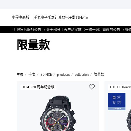
小程序商城
手表
电子乐器
计算器
电子辞典
Moflin
小程序上线售后服务公告
关于部分手表产品实施【一物一码】管理的公告
微信
限量款
主页
手表
EDIFICE
products
collection
限量款
TOM'S 50 周年纪念版
EDIFICE Hon