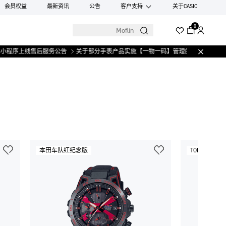
会员权益
最新资讯
公告
客户支持
关于CASIO
0
小程序上线售后服务公告
关于部分手表产品实施【一物一码】管理的公告
微信小
本田车队红纪念版
TOM'S 限量款