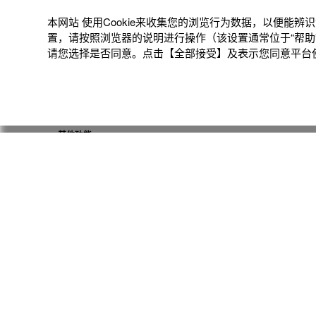
本网站 使⽤Cookie来收集您的浏览⾏为数据，以便能
太阳能电池和六局电波接收
置，请按照浏览器的说明进⾏操作（该设置通常位于“帮助”
请您选择是否同意。点击【全部接受】及表示您同意平台使用
蓝牙链接功能
GPS 卫星无线电接收
其他功能
指针基准位校正
潮汐图功能
月相数据功能
传感器功能
方向
海拔高度
大气压力
温度
水深