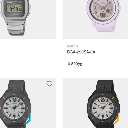
BABY-G
BGA-290SA-6A
￥890元