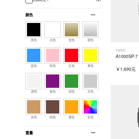
颜色
黑色
白色
金色
银色
CASIO
A1000SP-7
蓝色
粉色
红色
黄色
￥1,690元
透明
紫色
绿色
灰色
米色
棕色
橙色
彩色
重量