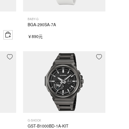
BABY-G
BGA-290SA-7A
￥890元
G-SHOCK
GST-B1000BD-1A-KIT