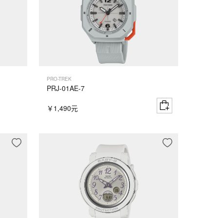
PRO-TREK
PRJ-01AE-7
￥1,490元