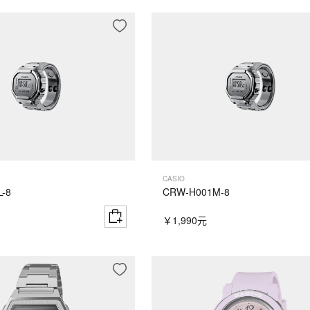
CASIO
-8
CRW-H001M-8
￥1,990元