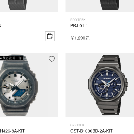
PRO-TREK
8
PRJ-01-1
￥1,290元
H4 联名款 第二弹
G-SHOCK
H426-8A-KIT
GST-B1000BD-2A-KIT