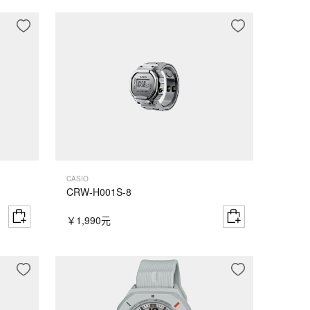
CASIO
CRW-H001S-8
￥1,990元