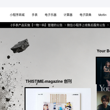
小程序商城
手表
电子乐器
计算器
电子辞典
Moflin
分手表产品实施【一物一码】管理的公告
微信小程序上线售后服务公告
关于部分
Your Be
THISTIME magazine 创刊