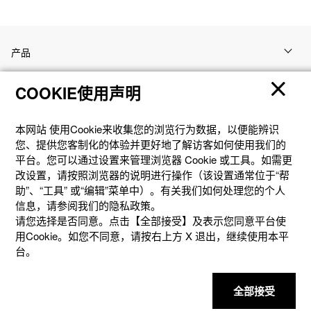
产品
COOKIE使用声明
客户支持
本网站 使⽤Cookie来收集您的浏览⾏为数据，以便能辨识
资讯
您、提供您客制化的体验并更好地了解访客如何使⽤我们的
平台。您可以通过设置来管理浏览器 Cookie 或⼯具。如需更
改设置，请按照浏览器的说明进⾏操作（该设置通常位于“帮
社交媒体
助”、“⼯具” 或“编辑”菜单中）。有关我们如何处理您的个⼈
信息，请参阅我们的隐私政策。
请您选择是否同意。点击【全部接受】及表示您同意平台使
用Cookie。如您不同意，请按右上⽅ X 退出，继续使⽤本平
台。
隐私权保护
使用条款
网站地图
联系我们
© 2025 卡西欧（中国）贸易有限公司 CASIO(China) Co., Ltd
全部接受