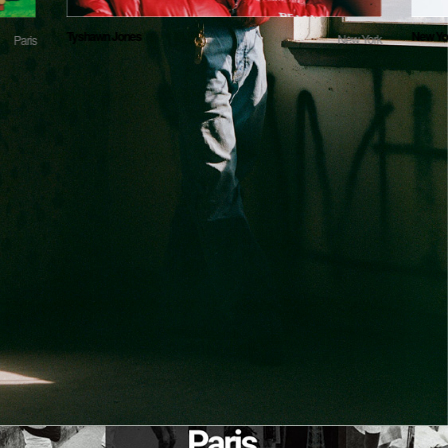
Tyshawn Jones
New Yo
New York
Paris
城市特色