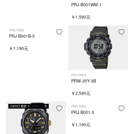
PRJ-B001WM-1
￥1,590元
PRO-TREK
PRJ-B001B-5
￥1,190元
PRO-TREK
PRW-35Y-3B
￥2,590元
CASIO 腕表 50 周年纪念款
PRO-TREK
PRJ-B001-5
￥1,190元