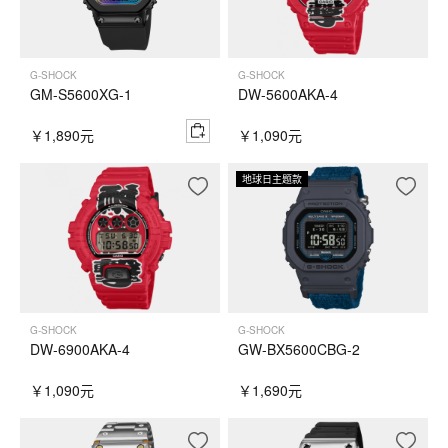
G-SHOCK
G-SHOCK
GM-S5600XG-1
DW-5600AKA-4
￥1,890元
￥1,090元
地球日主题款
G-SHOCK
G-SHOCK
DW-6900AKA-4
GW-BX5600CBG-2
￥1,090元
￥1,690元