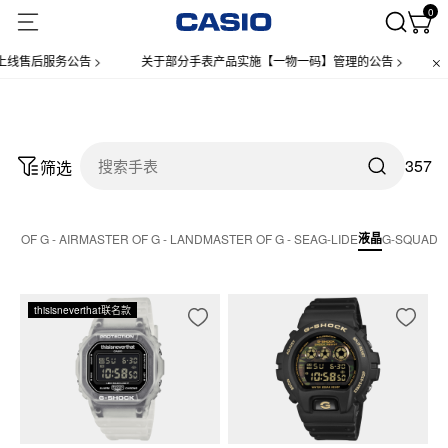
0
售后服务公告 >
关于部分手表产品实施【一物一码】管理的公告 >
微
357
筛选
液晶
ER OF G - AIR
MASTER OF G - LAND
MASTER OF G - SEA
G-LIDE
G-SQUAD
thisisneverthat联名款