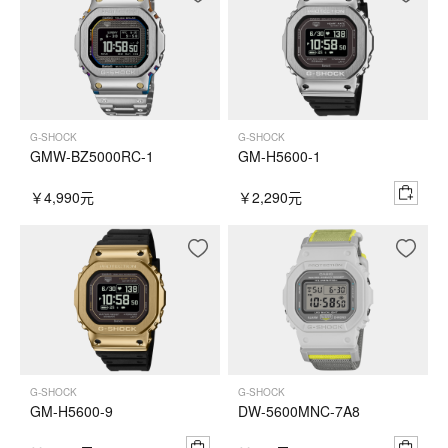
G-SHOCK
G-SHOCK
GMW-BZ5000RC-1
GM-H5600-1
￥4,990元
￥2,290元
G-SHOCK
G-SHOCK
GM-H5600-9
DW-5600MNC-7A8