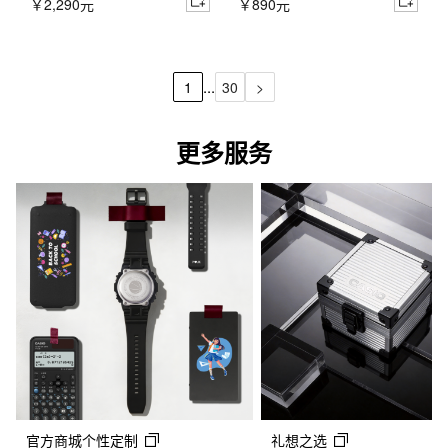
￥2,290元
￥890元
...
1
30
>
更多服务
官方商城个性定制
礼想之选