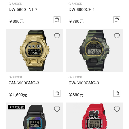
G-SHOCK
G-SHOCK
DW-5600TNT-7
DW-6900CF-1
￥890元
￥790元
G-SHOCK
G-SHOCK
GM-6900CMG-3
DW-6900CMG-3
￥1,690元
￥890元
XG 联名款