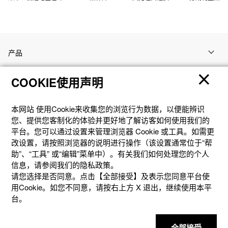
产品
COOKIE使用声明
客户支持
本网站 使⽤Cookie来收集您的浏览⾏为数据，以便能辨识
资讯
您、提供您客制化的体验并更好地了解访客如何使⽤我们的
平台。您可以通过设置来管理浏览器 Cookie 或⼯具。如需更
改设置，请按照浏览器的说明进⾏操作（该设置通常位于“帮
社交媒体
助”、“⼯具” 或“编辑”菜单中）。有关我们如何处理您的个⼈
信息，请参阅我们的隐私政策。
请您选择是否同意。点击【全部接受】及表示您同意平台使
用Cookie。如您不同意，请按右上⽅ X 退出，继续使⽤本平
台。
隐私权保护
使用条款
网站地图
联系我们
© 2025 卡西欧（中国）贸易有限公司 CASIO(China) Co., Ltd
全部接受