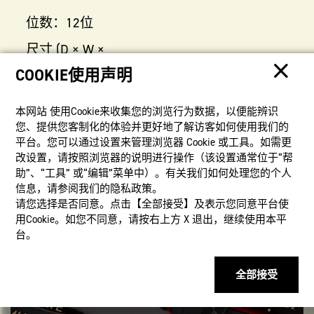
COOKIE使用声明
S100X
本网站 使⽤Cookie来收集您的浏览⾏为数据，以便能辨识
您、提供您客制化的体验并更好地了解访客如何使⽤我们的
位数：12位
平台。您可以通过设置来管理浏览器 Cookie 或⼯具。如需更
改设置，请按照浏览器的说明进⾏操作（该设置通常位于“帮
尺寸 (D × W ×
助”、“⼯具” 或“编辑”菜单中）。有关我们如何处理您的个⼈
信息，请参阅我们的隐私政策。
H)：
请您选择是否同意。点击【全部接受】及表示您同意平台使
183×110.5×17.8
用Cookie。如您不同意，请按右上⽅ X 退出，继续使⽤本平
台。
mm
重量：275 g
全部接受