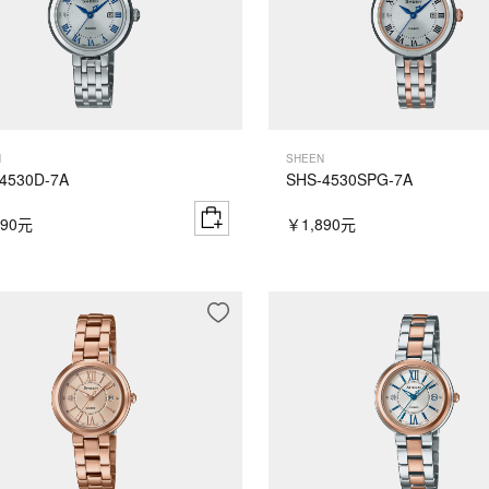
N
SHEEN
4530D-7A
SHS-4530SPG-7A
690元
￥1,890元