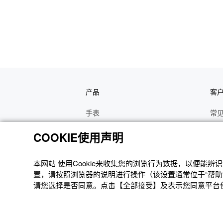
产品
客
手表
常
电子乐器
手
COOKIE使用声明
函数计算器
操
办公计算器
维
本网站 使⽤Cookie来收集您的浏览⾏为数据，以便能
置，请按照浏览器的说明进⾏操作（该设置通常位于“帮助”
电子辞典
修
请您选择是否同意。点击【全部接受】及表示您同意平台使用
Moflin