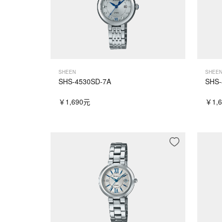
SHEEN
SHEE
SHS-4530SD-7A
SHS-
￥1,690元
￥1,