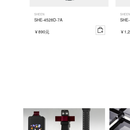
SHEEN
SHEE
SHE-4528D-7A
SHE-
￥890元
￥1,