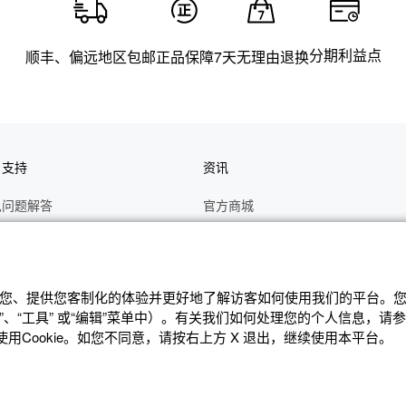
分期利益点
顺丰、偏远地区包邮
正品保障
7天无理由退换
户支持
资讯
见问题解答
官方商城
册
关于CASIO
作视频
C's CLUB 会员权益
修
最新资讯
辨识您、提供您客制化的体验并更好地了解访客如何使⽤我们的平台。您可
、“⼯具” 或“编辑”菜单中）。有关我们如何处理您的个⼈信息，请
理状态查询
公告
Cookie。如您不同意，请按右上⽅ X 退出，继续使⽤本平台。