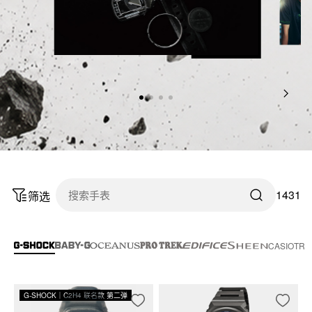
1431
筛选
新品
CASIOTR
G-SHOCK｜C2H4 联名款 第二弹