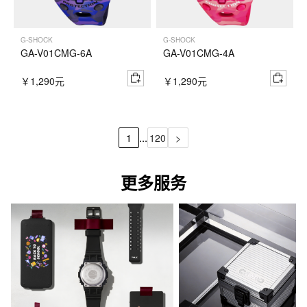
G-SHOCK
G-SHOCK
GA-V01CMG-6A
GA-V01CMG-4A
￥1,290元
￥1,290元
...
1
120
>
更多服务