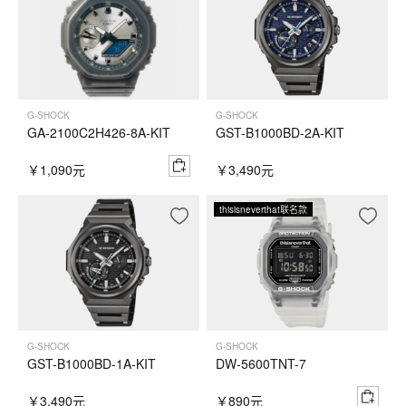
G-SHOCK
G-SHOCK
GA-2100C2H426-8A-KIT
GST-B1000BD-2A-KIT
￥1,090元
￥3,490元
thisisneverthat联名款
G-SHOCK
G-SHOCK
GST-B1000BD-1A-KIT
DW-5600TNT-7
￥3,490元
￥890元