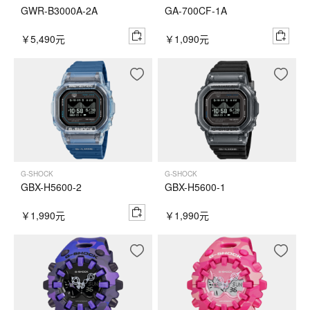
GWR-B3000A-2A
GA-700CF-1A
￥5,490元
￥1,090元
G-SHOCK
G-SHOCK
GBX-H5600-2
GBX-H5600-1
￥1,990元
￥1,990元