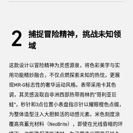
捕捉冒险精神，挑战未知领
域
这款设计以冒险精神为灵感源泉，将色彩美学与实
用功能精妙融合，不仅点燃探索未知的热忱，更展
现MR-G标志性的奢华运动风格。表带采用卡其色
调，其灵感汲取自非洲西部热带雨林的“哥利亚巨
蛙”，秒针和3点位置小表盘指示针以耀眼橙色点缀，
为整体造型注入大胆鲜活的动感元素。米色刻度涂
覆高亮蓄光材料（NeoBrite），即使在光线昏暗的环