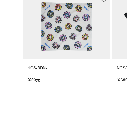
NGS-BDN-1
NGS-
￥90元
￥39