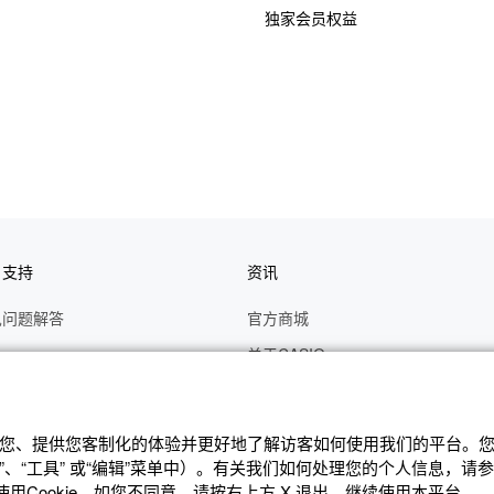
独家会员权益
户支持
资讯
见问题解答
官方商城
册
关于CASIO
作视频
C's CLUB 会员权益
修
最新资讯
辨识您、提供您客制化的体验并更好地了解访客如何使⽤我们的平台。您可
理状态查询
公告
、“⼯具” 或“编辑”菜单中）。有关我们如何处理您的个⼈信息，请
Cookie。如您不同意，请按右上⽅ X 退出，继续使⽤本平台。