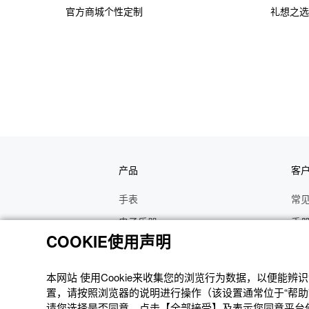
官方商城个性定制
礼想之选
产品
客
手表
常
电子乐器
手
COOKIE使用声明
函数计算器
操
办公计算器
维
本网站 使⽤Cookie来收集您的浏览⾏为数据，以便能
电子辞典
修
置，请按照浏览器的说明进⾏操作（该设置通常位于“帮助”
请您选择是否同意。点击【全部接受】及表示您同意平台使用