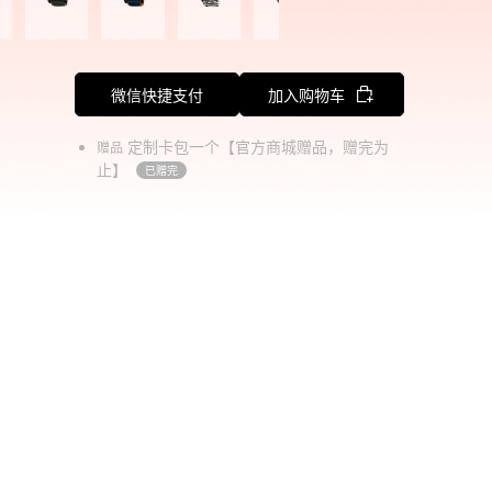
微信快捷支付
加入购物车
定制卡包一个【官方商城赠品，赠完为
赠品
止】
已赠完