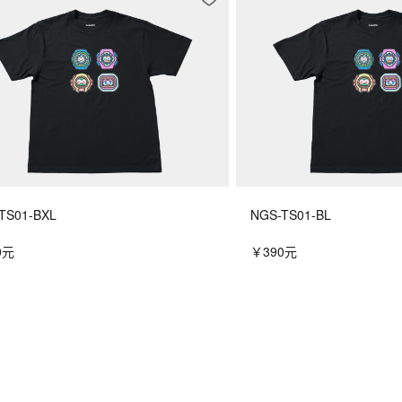
TS01-BXL
NGS-TS01-BL
0元
￥390元