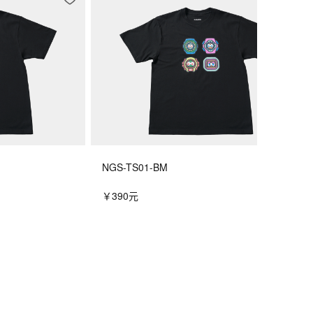
NGS-TS01-BM
￥390元