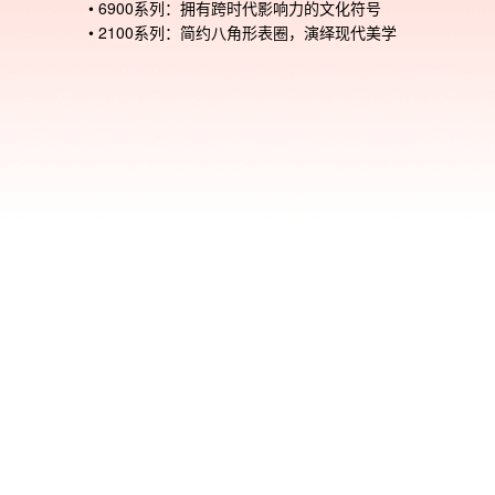
• 6900系列：拥有跨时代影响力的文化符号

• 2100系列：简约八角形表圈，演绎现代美学

• 110系列：呈现醒目视觉效果的大尺寸款

表盘采用的红色调与表带、表圈形成协调搭配，通过巧妙的
对比营造出强烈的视觉张力。反显液晶屏幕与黑色细节相得
彰，匠心设计的红黑配色，既提升了视觉层次，又完美诠释了
SHOCK独有的硬核基因。无论是日常休闲装扮，还是需要
之笔的潮流造型，都能轻松驾驭。这一抹炫目的红色，必将
你腕间最亮眼的时尚宣言！特别值得一提的是，首批限量礼
含惊喜好礼：

▸ G弹力球 - 当下人气解压神器，双模式玩法，搭配挂绳使
自动回弹

▸ 两款精致PIN饰 – 点缀搭配必备单品

整套礼盒不仅充满趣味性，更寓意着积极向上的生活态度，
轻用户带来全新体验。