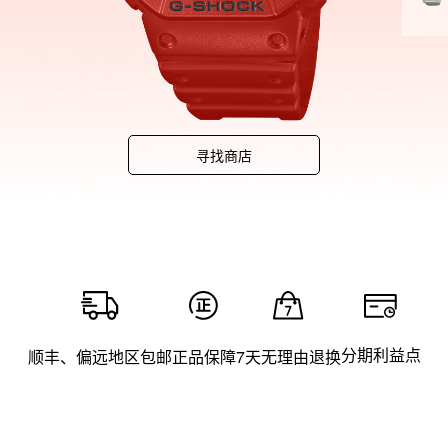
明暗
益
G-
点睛
寻找商店
成为
盒内
用可
为年
分期利益点
顺丰、偏远地区包邮
正品保障
7天无理由退换