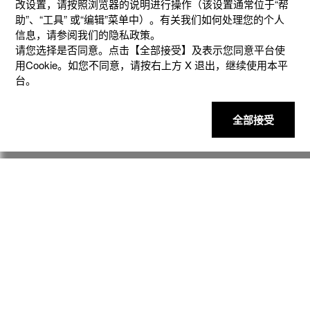
改设置，请按照浏览器的说明进⾏操作（该设置通常位于“帮
助”、“⼯具” 或“编辑”菜单中）。有关我们如何处理您的个⼈
信息，请参阅我们的隐私政策。
产品
请您选择是否同意。点击【全部接受】及表示您同意平台使
用Cookie。如您不同意，请按右上⽅ X 退出，继续使⽤本平
台。
客户支持
全部接受
资讯
社交媒体
隐私权保护
使用条款
网站地图
联系我们
© 2025 卡西欧（中国）贸易有限公司 CASIO(China) Co., Ltd