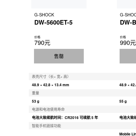
G-SHOCK
G-SHO
DW-5600ET-5
DW-B
价格
价格
790元
990元
售罄
表壳尺寸（长× 宽× 高）
48.9 × 42.8 × 13.4 mm
48.9 × 42
重量
53 g
55 g
电源和电池使用寿命
电池大致续航时间：CR2016 可续航 5 年
电池大致续
智能手机链接功能
Mobile 