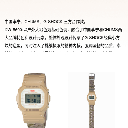
中国李宁、CHUMS、G-SHOCK 三方合作款。

DW-5600:以户外大地色为基础色调，融合了中国李宁和CHUMS两
大品牌特色和设计元素。整体外观设计传承了G-SHOCK经典小方
块的造型，同时注入了挑战极限的精神内核，强调坚韧的品质、卓
越的耐冲击、防水、防震性能。正反面均可佩戴的抽取式表带，一
面是纯色大地色，一面是迷彩色，表盘设计有大地泥泞纹路。表盒
设计结合中国李宁和CHUMS两大品牌的户外运动元素，做成三方定
制的户外可烧饭可带饭的便当盒，并配有便携式绑带方便户外携带
使用。内含定制款户外便携挂绳，挂绳可两用分别长挂和短挂使
用。

BA-110X:以户外多彩元素为主题，整体设计充满活力。通过独特的
配色组合，传达出不满足于现状、积极进取、勇敢探索更广阔世界
的年轻精神。这种设计理念不仅呼应了年轻人的生活态度，也体现
了三个品牌的共性。表盒将三方品牌的运动、户外属性相结合设计