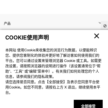
产品
COOKIE使用声明
客户支持
本网站 使⽤Cookie来收集您的浏览⾏为数据，以便能辨识
资讯
您、提供您客制化的体验并更好地了解访客如何使⽤我们的
平台。您可以通过设置来管理浏览器 Cookie 或⼯具。如需更
改设置，请按照浏览器的说明进⾏操作（该设置通常位于“帮
社交媒体
助”、“⼯具” 或“编辑”菜单中）。有关我们如何处理您的个⼈
信息，请参阅我们的隐私政策。
请您选择是否同意。点击【全部接受】及表示您同意平台使
用Cookie。如您不同意，请按右上⽅ X 退出，继续使⽤本平
台。
隐私权保护
使用条款
网站地图
联系我们
© 2025 卡西欧（中国）贸易有限公司 CASIO(China) Co., Ltd
全部接受