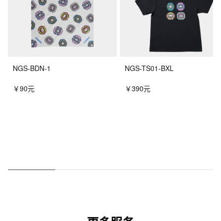
NGS-BDN-1
NGS-TS01-BXL
￥90元
￥390元