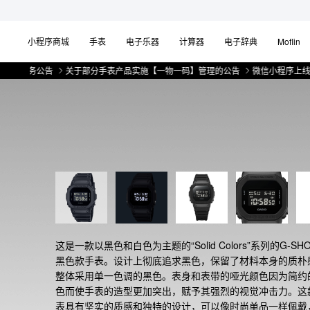
小程序商城
手表
电子乐器
计算器
电子辞典
Moflin
务公告
关于部分手表产品实施【一物一码】管理的公告
微信小程序上线售后服
这是一款以黑色和白色为主题的“Solid Colors”系列的G-SH
黑色款手表。设计上彻底追求黑色，保留了材料本身的质朴
整体采用单一色调的黑色。表身和表带的哑光颜色因为简约
色而使手表的造型更加突出，赋予其强烈的视觉冲击力。这
表具有坚实的质感和独特的设计，可以像时尚单品一样佩戴