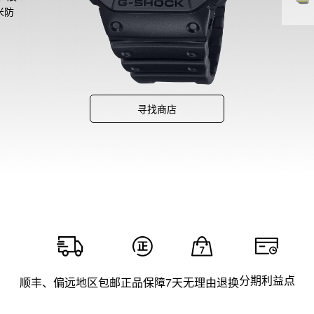
米防
的光
寻找商店
分期利益点
顺丰、偏远地区包邮
正品保障
7天无理由退换