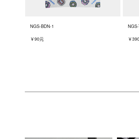
NGS-BDN-1
NGS-
￥90元
￥39