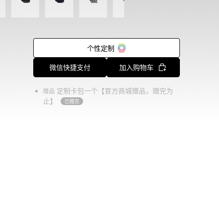
个性定制
微信快捷支付
加入购物车
定制卡包一个【官方商城赠品，赠完为
赠品
止】
已赠完