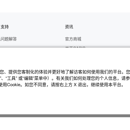
户支持
资讯
见问题解答
官方商城
册
关于CASIO
作视频
C's CLUB 会员权益
修
最新资讯
辨识您、提供您客制化的体验并更好地了解访客如何使⽤我们的平台。您可
理状态查询
公告
、“⼯具” 或“编辑”菜单中）。有关我们如何处理您的个⼈信息，请
Cookie。如您不同意，请按右上⽅ X 退出，继续使⽤本平台。
沪ICP备14020594号-1