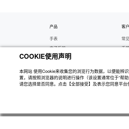
产品
客
手表
常
电子乐器
手
COOKIE使用声明
函数计算器
操
办公计算器
维
本网站 使⽤Cookie来收集您的浏览⾏为数据，以便能
电子辞典
修
置，请按照浏览器的说明进⾏操作（该设置通常位于“帮助”
请您选择是否同意。点击【全部接受】及表示您同意平台使用
Moflin