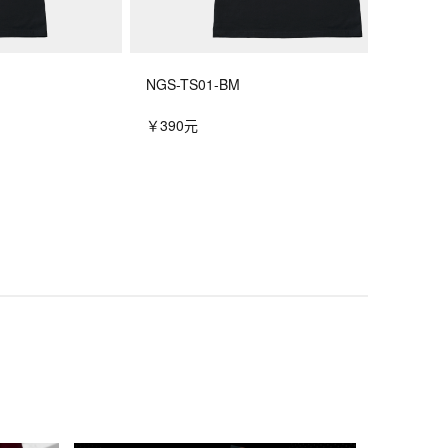
NGS-TS01-BM
￥390元