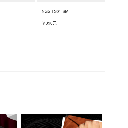
NGS-TS01-BM
￥390元