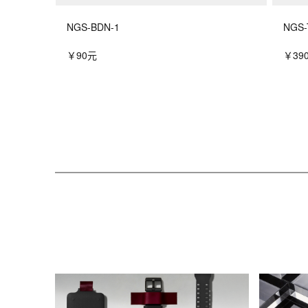
NGS-BDN-1
NGS-
￥90元
￥39