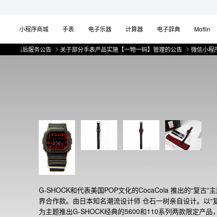
小程序商城
手表
电子乐器
计算器
电子辞典
Moflin
售后服务公告
关于部分手表产品实施【一物一码】管理的公告
微信小程序上线售
G-SHOCK和代表美国POP文化的CocaCola 推出的“复古”
界合作款。由日本知名潮流设计师 仓石一树亲自设计。以“复
为主题推出G-SHOCK经典的5600和110系列两款限定产品