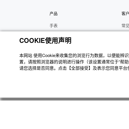
产品
客
手表
常
电子乐器
手
COOKIE使用声明
函数计算器
操
办公计算器
维
本网站 使⽤Cookie来收集您的浏览⾏为数据，以便能
置，请按照浏览器的说明进⾏操作（该设置通常位于“帮助”
电子辞典
修
请您选择是否同意。点击【全部接受】及表示您同意平台使用
Moflin