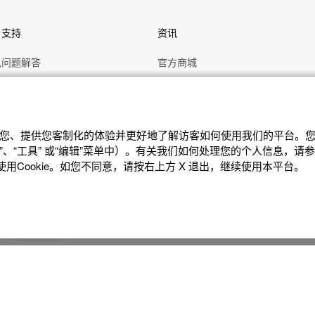
户支持
资讯
见问题解答
官方商城
册
关于CASIO
作视频
C's CLUB 会员权益
修
最新资讯
辨识您、提供您客制化的体验并更好地了解访客如何使⽤我们的平台。您可
、“⼯具” 或“编辑”菜单中）。有关我们如何处理您的个⼈信息，请
理状态查询
公告
Cookie。如您不同意，请按右上⽅ X 退出，继续使⽤本平台。
沪ICP备14020594号-1