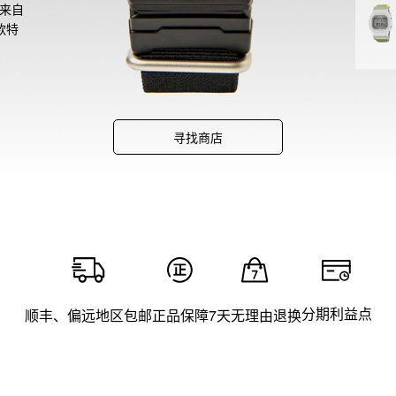
感来自
款特
寻找商店
分期利益点
顺丰、偏远地区包邮
正品保障
7天无理由退换