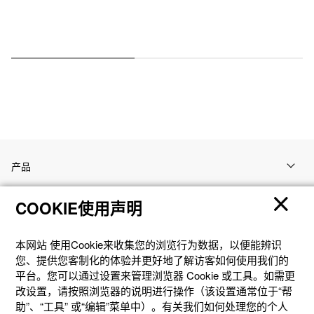
产品
COOKIE使用声明
客户支持
本网站 使⽤Cookie来收集您的浏览⾏为数据，以便能辨识
资讯
您、提供您客制化的体验并更好地了解访客如何使⽤我们的
平台。您可以通过设置来管理浏览器 Cookie 或⼯具。如需更
改设置，请按照浏览器的说明进⾏操作（该设置通常位于“帮
社交媒体
助”、“⼯具” 或“编辑”菜单中）。有关我们如何处理您的个⼈