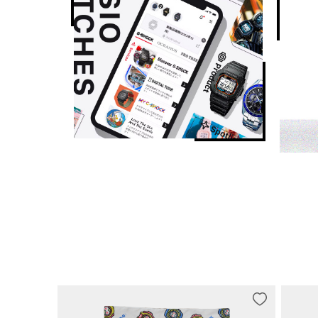
其他功能
一般计时：
指针：2 根指针（时针、分针；指针每 20 秒走动一次），
液晶：时、分、秒、下午、月、日期、星期