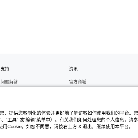
户支持
资讯
见问题解答
官方商城
册
关于CASIO
作视频
C's CLUB 会员权益
修
最新资讯
辨识您、提供您客制化的体验并更好地了解访客如何使⽤我们的平台。您可
、“⼯具” 或“编辑”菜单中）。有关我们如何处理您的个⼈信息，请
理状态查询
公告
Cookie。如您不同意，请按右上⽅ X 退出，继续使⽤本平台。