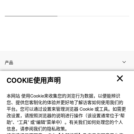
产品
COOKIE使用声明
客户支持
本网站 使⽤Cookie来收集您的浏览⾏为数据，以便能辨识
资讯
您、提供您客制化的体验并更好地了解访客如何使⽤我们的
平台。您可以通过设置来管理浏览器 Cookie 或⼯具。如需更
改设置，请按照浏览器的说明进⾏操作（该设置通常位于“帮
社交媒体
助”、“⼯具” 或“编辑”菜单中）。有关我们如何处理您的个⼈
信息，请参阅我们的隐私政策。