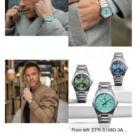
From left: EFR-S108D-3AV, EFR-S108D-2BV, EFR-S108D-2AV