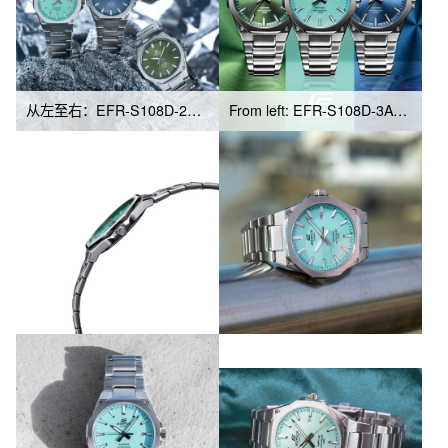
从左至右：EFR-S108D-2BV、EFR-S108D-2AV、EFR-S108D-3AV
From left: EFR-S108D-3AV, EFR-S108D-2BV, EFR-S108D-2AV