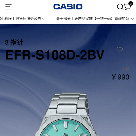
0
上线售后服务公告 >
关于部分手表产品实施【一物一码】管理的公告 >
3 指针
EFR-S108D-2BV
价格
￥990