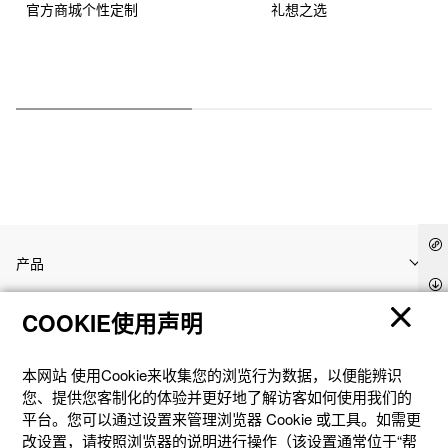
官方商城个性定制
礼想之选
产品
COOKIE使用声明
客户支持
本网站 使⽤Cookie来收集您的浏览⾏为数据，以便能辨识
资讯
您、提供您客制化的体验并更好地了解访客如何使⽤我们的
平台。您可以通过设置来管理浏览器 Cookie 或⼯具。如需更
改设置，请按照浏览器的说明进⾏操作（该设置通常位于“帮