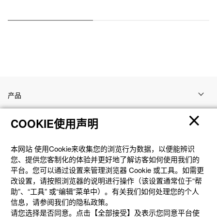
产品
COOKIE使用声明
客户支持
本网站 使⽤Cookie来收集您的浏览⾏为数据，以便能辨识
资讯
您、提供您客制化的体验并更好地了解访客如何使⽤我们的
平台。您可以通过设置来管理浏览器 Cookie 或⼯具。如需更
改设置，请按照浏览器的说明进⾏操作（该设置通常位于“帮
社交媒体
助”、“⼯具” 或“编辑”菜单中）。有关我们如何处理您的个⼈
信息，请参阅我们的隐私政策。
请您选择是否同意。点击【全部接受】及表示您同意平台使