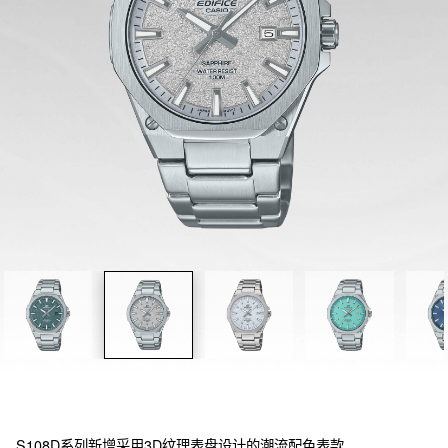
S108D系列新增采用3D纹理表盘设计的潮流配色表款。
