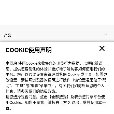
产品
COOKIE使用声明
客户支持
本网站 使⽤Cookie来收集您的浏览⾏为数据，以便能辨识
资讯
您、提供您客制化的体验并更好地了解访客如何使⽤我们的
平台。您可以通过设置来管理浏览器 Cookie 或⼯具。如需更
改设置，请按照浏览器的说明进⾏操作（该设置通常位于“帮
社交媒体
助”、“⼯具” 或“编辑”菜单中）。有关我们如何处理您的个⼈
信息，请参阅我们的隐私政策。
请您选择是否同意。点击【全部接受】及表示您同意平台使
用Cookie。如您不同意，请按右上⽅ X 退出，继续使⽤本平
台。
隐私权保护
使用条款
网站地图
联系我们