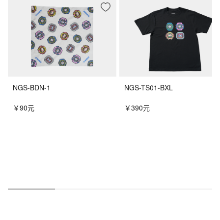
NGS-BDN-1
NGS-TS01-BXL
￥90元
￥390元