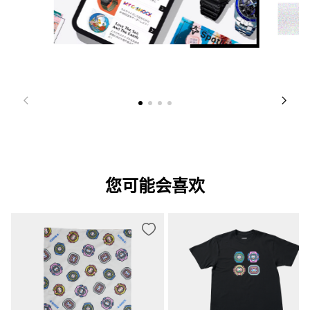
量一次。 这是过去 5 小时的情况。 *可在 hPa 和 inHg 之间切换
静音功能
海拔测量功能/相对高度计 （测量范围：-700 至 10,000 米
按钮操作音开/关
（-2,300 至 32,800 英尺），单位为 1 米（ 5 英尺） 高级存储（手
动存储多达 30 个测量日期、月份、时间和海拔高度）， 自动记录
指针基准位校正
数据（最高/最低海拔高度，自动累积（上升/下降）存储） 海拔高
度趋势图，海拔高度差指示器（±100 米/ ±1000 米） 测量间隔设置
指针位置自动修正
功能（每 5 秒/2 分钟） *仅在前 3 分钟内每 1 秒一次 *可在米 (m) 
和英尺 (ft) 之间切换
节能功能
温度测量功能 （测量范围：-10 至 60 °C（14 °F 至 140 °F），
节电功能（当手表处于黑暗中时，显示屏会变黑且指针会停止移动
0.1 °C (0.2 °F)） *可在摄氏 (℃) 和华氏 (℉) 之间切换
以节省电量）
电池显示/警报
您可能会喜欢
电池电量指示器
电量维持时间
电池大致续航时间： 可充电电池使用 6 个月（正常使用且充电后不
暴露于光线下的续航时间） 可充电电池使用 24 个月（充满电后开
启省电功能，在完全黑暗中存放时的续航时间）
精确度