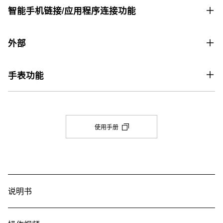
价格
智能手机链接/应用程序连接功能
价格6,790元
智能手机链接功能
表壳尺寸（长× 宽× 高）
外部
Mobile Link（使用 Bluetooth® 进行无线连接）
58.7 × 52.1 × 16.2 mm
玻璃
应用程序
重量
手表功能
带无反射涂层的蓝宝石水晶
CASIO WATCHES
114 g
世界时间
表冠
应用程序连接功能
表壳和表圈材料
世界时间 38 个时区（55 个城市 + 协调世界时）、夏令时开启/关
螺丝锁入式表冠
自动时间调整
生物基树脂/不锈钢
闭、自动夏令时间切换、本地城市/世界时间城市切换
(在
使用手册
简易手表设置
新
表面处理工艺
约 300 个世界时间城市
表带
选
日出/日落显示
应用程序信息
项
经 DLC 处理（不锈钢部分）
生物基树脂表带
日出、日落时间显示 特定日期的日出时间和日落时间
卡
时间和地点
镀金离子表圈
中
任务日志
构造
打
秒表
兼容的表带尺寸
位置指示器
开)
说明书
防震
位置内存
1/100 秒 秒表 最大范围：23:59'59.99'' 测量模式：经过时间，分段
145-215 毫米
抗振
自定义模式/显示切换
时间，第 1 名和第 2 名的时间
防泥
自动高度校正
其他