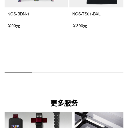
精确度：±15 秒/月（不含信号校准和 Mobile Link 功能）
NGS-BDN-1
NGS-TS01-BXL
其他功能
12/24 小时制
￥90元
￥390元
指针闪避功能（移开指针以便无障碍地查看数字显示内容。）
一般计时： 指针：3 根指针（时针、分针（指针每 10 秒走动一
次）、秒针） 2 个表盘 液晶显示：时、分、秒、下午、月、日期、
星期
时间调整详细信息
时间校准信号 站名：DCF77（德国，Mainflingen） 频率：77.5 
kHz 站名：MSF（英国，Anthorn） 频率：60.0 kHz 站名：
WWVB（美国，Fort Collins） 频率：60.0 kHz 站名：JJY（日
本，福岛、福冈/佐贺） 频率：40.0 kHz（福岛）/60.0 kHz（福冈/
佐贺） 站名：BPC（中国，河南省商丘市） 频率：68.5 kHz
时间校准信号接收 每天最多自动接收六次*（一次接收成功后，剩余
更多服务
自动接收将会取消） *一天接收中国校准信号五次 手动接收 最新信
号接收结果