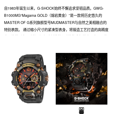
自1983年诞生以来，G-SHOCK始终不懈追求坚韧品质。GWG-
B1000MG“Magama GOLD（熔岩黄金）”是一款将历史悠久的
MASTER OF G系列旗舰型号MUDMASTER与自然之美相融合的
特别表款。 通过缩小尺寸的紧凑型表身，将锻造工艺打造的高精度
金属外装（金属防护罩）与碳纤维核心防护构造相结合，实现了优
越的耐用性与佩戴舒适度的兼顾。其设计兼具碳纤维增强树脂的轻
量化与金属的坚固性，提供足以应对严苛环境的可靠性。 设计灵感
源自流动岩浆的赤橙色调与凝固后形成的黄金景观。时标与指针配
以岩浆般强烈的红橙色，金属部件采用多种金色系IP涂层，以层叠
变化的金色调强调结构之美。表带采用层压成型工艺，将不同颜色
的树脂混合，创造出模仿地层断面的大理石纹样。此外，表壳等部
件采用了生物质树脂，实现了强悍性能与环保理念的兼顾。这款腕
表体现了历经严酷环境所获得的“美丽的坚韧”。 功能方面，除六局
电波和太阳能动力外，还搭载三重传感器，可获取方位、气压/海拔
及温度信息。全自动双重高亮度LED照明、人造蓝宝石玻璃镜面等