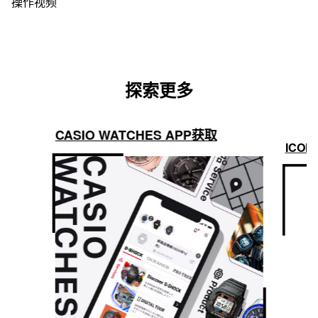
操作视频
碳纤维核心防护结构
手机搜索
定时器
Neobrite
倒计时器 测量单位：1 秒 倒计时范围：60 分钟 倒计时开始时间设
防水性
置范围：1 分钟到 60 分钟（1 分钟增量）
200 米防水
闹铃／整点响报
时间调整
探索更多
5 个每日闹铃
无线电控制手表；多波段 6
整点响报
蓝牙：连接至智能手机并自动调整时间
CASIO WATCHES APP获取
照明灯
电源和电池使用寿命
ICON
双 LED 照明 表面 LED 照明（全自动 LED 照明，高亮度，可选择
Tough Solar 系统（太阳能动力）
照明持续时间（1.5 秒或 3 秒），照明渐弱光） 数字显示屏 LED 
背光灯（全自动 LED 照明，高亮度，可选择照明持续时间（1.5 秒
传感器功能
或 3 秒），照明渐弱光）
罗盘功能： 16 个方向/测量方向角（0 至 359°），连续方向测量
照明灯颜色
（60 秒），北向指引功能。 方位记忆功能。自动水平校正功能、磁
偏角校正功能和方向校正功能。
LED：白色
气压测量功能 （测量范围：260~1,100hPa (7.65~32.45inHg)，
1hPa (0.05inHg)）， 气压趋势图显示（显示过去 20 小时），压
日历
差指示器 (±10hPa) 气压趋势信息提示（当气压发生特征变化时，
全自动日历（至 2099 年）
将通过箭头和提示音发出通知） 压力趋势图可更改为每 30 分钟测