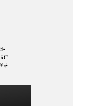
坚固
按钮
美感