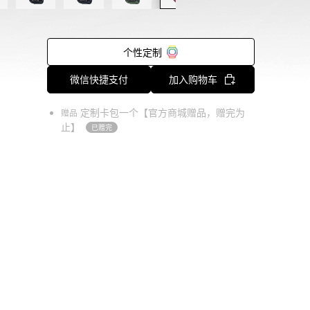
个性定制
微信快捷支付
加入购物车
定制卡包一个【官方商城赠品，赠完为
赠品
止】
已赠完