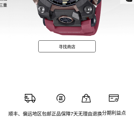
三重
双重
读
树脂
寻找商店
型号
分期利益点
顺丰、偏远地区包邮
正品保障
7天无理由退换