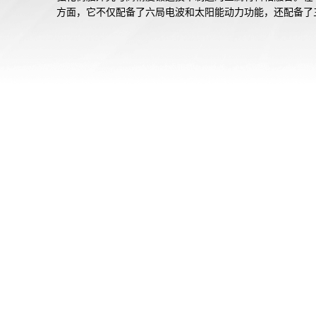
方面，它不仅配备了六局电波和太阳能动力功能，还配备了
感应功能，可以获取方向、气压、高度和温度信息。全自动
高亮度LED照明和人造蓝宝石玻璃确保了高可视性和时间易
性。

同时，这款表还在表壳和表圈的部分，以及表带采用了生物
表带，体现了对自然环境的关怀。

*由于碳纤维强化树脂的特性，表面呈现的图案和色调会因
而异。