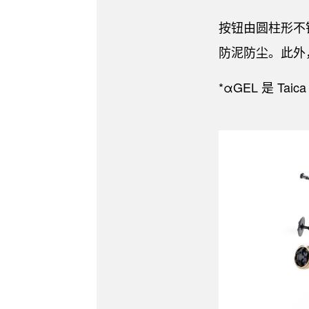
按钮由圆柱形不
防泥防尘。此外
*αGEL 是 Ta