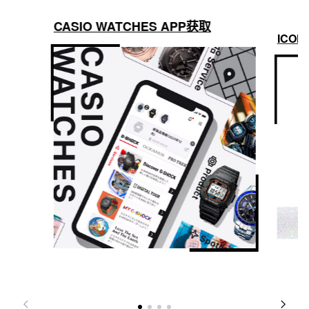
CASIO WATCHES APP获取
ICON