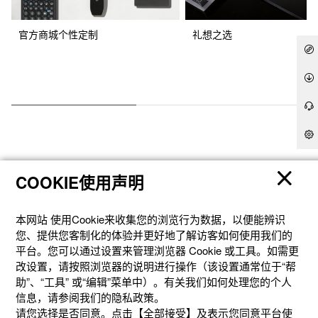
官方商城个性定制
礼想之选
COOKIE使用声明
产品
本网站 使⽤Cookie来收集您的浏览⾏为数据，以便能辨识
您、提供您客制化的体验并更好地了解访客如何使⽤我们的
平台。您可以通过设置来管理浏览器 Cookie 或⼯具。如需更
客户支持
改设置，请按照浏览器的说明进⾏操作（该设置通常位于“帮
助”、“⼯具” 或“编辑”菜单中）。有关我们如何处理您的个⼈
信息，请参阅我们的隐私政策。
资讯
请您选择是否同意。点击【全部接受】及表示您同意平台使