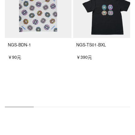
NGS-BDN-1
NGS-TS01-BXL
￥90元
￥390元