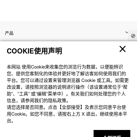
产品
COOKIE使用声明
客户支持
本网站 使⽤Cookie来收集您的浏览⾏为数据，以便能辨识
资讯
您、提供您客制化的体验并更好地了解访客如何使⽤我们的
平台。您可以通过设置来管理浏览器 Cookie 或⼯具。如需更
改设置，请按照浏览器的说明进⾏操作（该设置通常位于“帮
社交媒体
助”、“⼯具” 或“编辑”菜单中）。有关我们如何处理您的个⼈
信息，请参阅我们的隐私政策。
请您选择是否同意。点击【全部接受】及表示您同意平台使
用Cookie。如您不同意，请按右上⽅ X 退出，继续使⽤本平
台。
隐私权保护
使用条款
网站地图
联系我们
© 2025 卡西欧（中国）贸易有限公司 CASIO(China) Co., Ltd