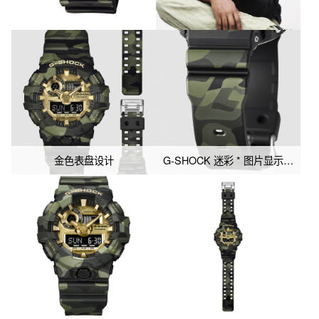
时标，每一个棱角分明的动态造型细节都追求高质感，展现出G-
SHOCK特有的街头风格。 DW-6900CF / GA-700CF：采用黑色表
圈表带搭配迷彩表盘的组合设计，以覆盖整个表盘的迷彩图案来突
出其富有特色的表盘设计。各处加入金色点缀，其中GA‑700CF的
时针、分针等部位则施以金色镀膜，采用彩色反显液晶，使整体色
调协调统一。
金色表盘设计
G-SHOCK 迷彩 * 图片显示的是 DW-6900CMG-3。