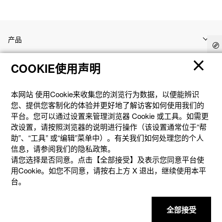
产品
COOKIE使用声明
客户支持
本网站 使⽤Cookie来收集您的浏览⾏为数据，以便能辨识
资讯
您、提供您客制化的体验并更好地了解访客如何使⽤我们的
平台。您可以通过设置来管理浏览器 Cookie 或⼯具。如需更
改设置，请按照浏览器的说明进⾏操作（该设置通常位于“帮
社交媒体
助”、“⼯具” 或“编辑”菜单中）。有关我们如何处理您的个⼈
信息，请参阅我们的隐私政策。
请您选择是否同意。点击【全部接受】及表示您同意平台使
用Cookie。如您不同意，请按右上⽅ X 退出，继续使⽤本平
台。
隐私权保护
使用条款
网站地图
联系我们
© 2025 卡西欧（中国）贸易有限公司 CASIO(China) Co., Ltd
全部接受