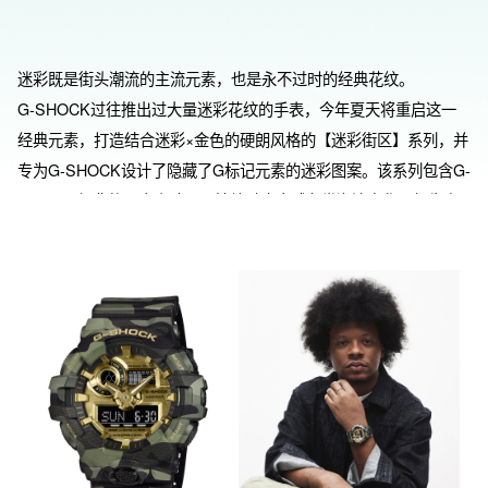
迷彩既是街头潮流的主流元素，也是永不过时的经典花纹。
G‑SHOCK过往推出过大量迷彩花纹的手表，今年夏天将重启这一
经典元素，打造结合迷彩×金色的硬朗风格的【迷彩街区】系列，并
专为G-SHOCK设计了隐藏了G标记元素的迷彩图案。该系列包含G-
SHOCK 经典的两大表脸：以持续融合全球各类潮流文化、衍生多
样款式的6900系列为基础型号，和表壳尺寸大气震撼、立体条状刻
度极具辨识度的GA‑700系列为基础型号。配色上区分为5个sku： 
GM‑6900CMG‑3：搭配金色金属表圈与金色镀膜表盘，对经分区抛
光提升金属质感的不锈钢表圈施以金色IP处理，再通过激光蚀刻局
部呈现迷彩图案。通过在异材质上使用迷彩图案，彰显街头潮流的
设计精髓。 DW-6900CMG-3：融合原创迷彩图案与金色点缀色。
表盘文字也进行了改动，将经典型号焕新升级。 GA-700CMG-
3A：在表圈与表带上采用多角度印刷呈现原创迷彩图案，表盘通过
蒸镀工艺着色为具有光泽感的金色。从外装的凹凸到立体的指针、