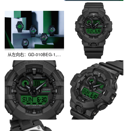
从左向右：GD-010BEG-1, GA-B2100BEG-1A, GA-100BEG-1A, GA-B010BEG-1A, GA-700BEG-1A