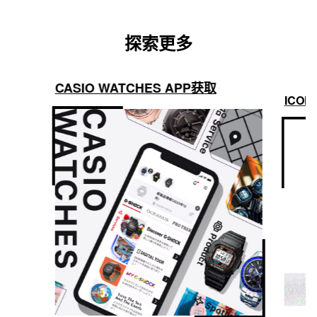
倒计时范围：60 分钟

200 米防水
倒计时开始时间设置范围：1 至 60 分钟（1 分钟增量）
电源和电池使用寿命
探索更多
闹铃／整点响报
电池大致续航时间：CR2016 可续航 5 年
5 个每日闹铃（带有 1 个贪睡闹铃）
整点响报
CASIO WATCHES APP获取
ICON
照明灯
LED 照明（高亮度）

可选择照明持续时间（1.5 秒或 3 秒），照明渐弱光
照明灯颜色
LED：白色
日历
全自动日历（至 2099 年）
静音功能
按钮操作音开/关