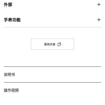
价格
外部
价格890元
玻璃
表壳尺寸（长× 宽× 高）
手表功能
矿物玻璃
57.5 × 53.4 × 18.5 mm
世界时间
兼容的表带尺寸
重量
世界时间

145-215 毫米
75 g
31 个时区（48 个城市 + 协调世界时）、夏令时开启/关闭、本地城
(在
使用手册
新
市/世界时间城市切换
表壳和表圈材料
选
项
秒表
树脂
卡
中
1/100 秒 秒表

表带
打
最大范围：23:59'59.99''

开)
说明书
树脂表带
测量模式：经过时间，中途测量时间，排名第 1 和第 2 的时间

其他：目标时间提示，直接从计时模式开始计时
构造
定时器
操作视频
防震
倒计时器

防水性
测量单位：1/10 秒
