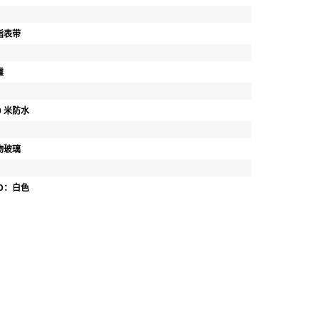
脂表带
震
0 米防水
物玻璃
ED：白色