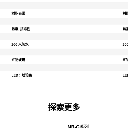
树脂表带
树
防震, 抗磁性
防
200 米防水
20
矿物玻璃
矿
LED：琥珀色
L
探索更多
MR-G系列