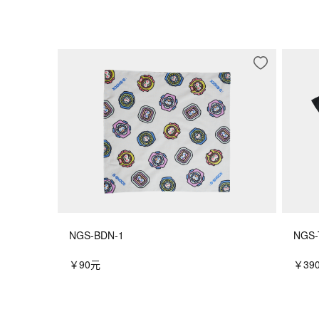
NGS-BDN-1
NGS-
￥90元
￥39