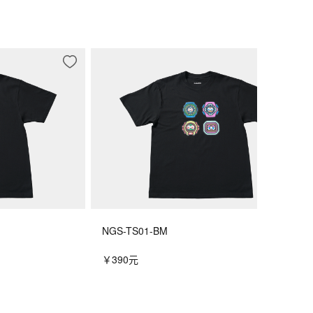
NGS-TS01-BM
￥390元