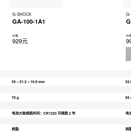
G-SHOCK
G
GA-100-1A1
G
价格
价
929元
9
55 × 51.2 × 16.9 mm
52.
70 g
65 
电池大致续航时间：CR1220 可续航 2 年
电池
树脂
树