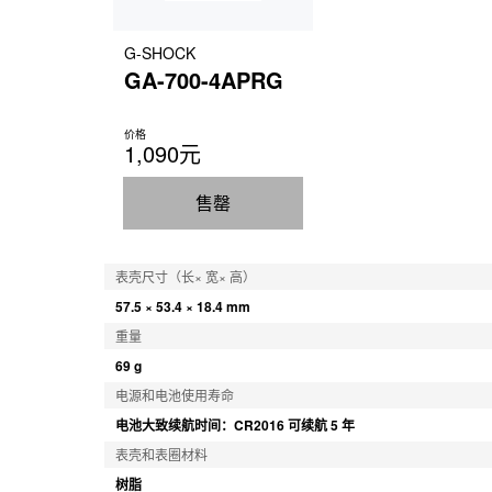
G-SHOCK
GA-700-4APRG
价格
1,090元
售罄
表壳尺寸（长× 宽× 高）
57.5 × 53.4 × 18.4 mm
重量
69 g
电源和电池使用寿命
电池大致续航时间：CR2016 可续航 5 年
表壳和表圈材料
树脂