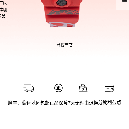
可以
体现
的品
象也非
具质
寻找商店
分期利益点
顺丰、偏远地区包邮
正品保障
7天无理由退换