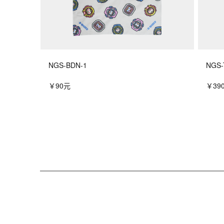
NGS-BDN-1
NGS-
￥90元
￥39