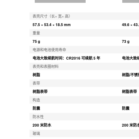
表壳尺寸（长× 宽× 高）
57.5 × 53.4 × 18.5 mm
49.6 × 43
重量
75 g
73 g
电源和电池使用寿命
电池大致续航时间：CR2016 可续航 5 年
电池大致续
表壳和表圈材料
树脂
树脂/不锈
表带
树脂表带
树脂表带
构造
防震
防震
防水性
200 米防水
200 米防
玻璃