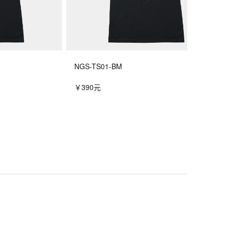
NGS-TS01-BM
￥390元