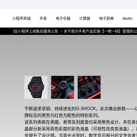
小程序商城
手表
电子乐器
计算器
电子辞典
Moflin
微信小程序上线售后服务公告
关于部分手表产品实施【一物一码】管理的公告
微
不断追求坚韧、持续进化的G-SHOCK，此次推出新款——
牌标志的黑色与红色为配色的特别系列。

该系列表款在表圈、表带及刻度盘均采用黑色设计，并在表
晶部分新采用高色彩度的彩色液晶（可视性改良型液晶），
步提升了设计感。当背光点亮时，数字显示部分的文字会发