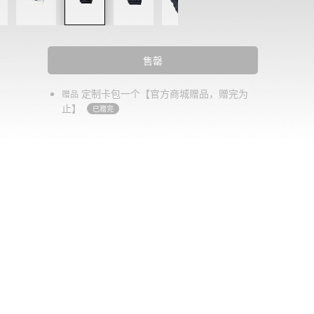
售罄
定制卡包一个【官方商城赠品，赠完为
赠品
止】
已赠完