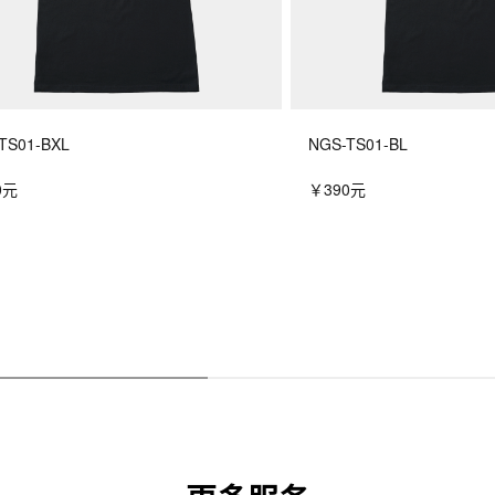
TS01-BXL
NGS-TS01-BL
0元
￥390元