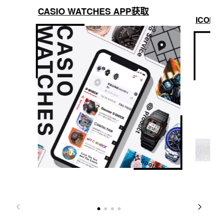
CASIO WATCHES APP获取
ICON