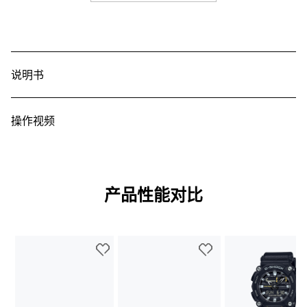
表壳和表圈材料
选
项
秒表
树脂
卡
中
1/100 秒 秒表

表带
打
最大范围：23:59'59.99''

开)
说明书
树脂表带
测量模式：经过时间，中途测量时间，排名第 1 和第 2 的时间

其他：目标时间提示，直接从计时模式开始计时
构造
定时器
操作视频
防震
倒计时器

防水性
测量单位：1/10 秒

倒计时范围：60 分钟

200 米防水
倒计时开始时间设置范围：1 至 60 分钟（1 分钟增量）
产品性能对比
电源和电池使用寿命
闹铃／整点响报
电池大致续航时间：CR2016 可续航 5 年
5 个每日闹铃（带有 1 个贪睡闹铃）
整点响报
照明灯
LED 照明（高亮度）
