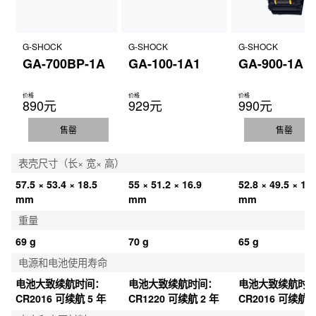
可选择照明持续时间（1.5 秒或 3 秒），照明渐弱光
照明灯颜色
G-SHOCK
G-SHOCK
G-SHOCK
LED：白色
GA-700BP-1A
GA-100-1A1
GA-900-1A
日历
价格
价格
价格
全自动日历（至 2099 年）
890元
929元
990元
静音功能
售罄
售罄
按钮操作音开/关
表壳尺寸（长× 宽× 高）
精确度
57.5 × 53.4 × 18.5 
55 × 51.2 × 16.9 
52.8 × 49.5 × 16.
精确度：±15 秒/月
mm
mm
mm
重量
其他功能
69 g
70 g
65 g
指针闪避功能（移开指针以便无障碍地查看数字显示内容。）
电源和电池使用寿命
一般计时：

指针：2 根指针（时针、分针（指针每 20 秒走动一次））

电池大致续航时间：
电池大致续航时间：
电池大致续航时
数字：时、分、秒、下午、月、日期、星期
CR2016 可续航 5 年
CR1220 可续航 2 年
CR2016 可续航 7