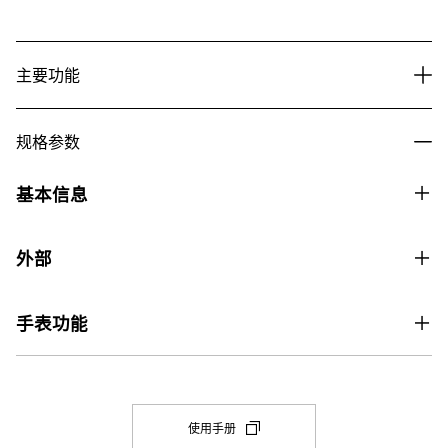
主要功能
规格参数
基本信息
价格
外部
价格890元
玻璃
表壳尺寸（长× 宽× 高）
手表功能
矿物玻璃
57.5 × 53.4 × 18.5 mm
世界时间
重量
世界时间

69 g
31 个时区（48 个城市 + 协调世界时）、夏令时开启/关闭、本地城
(在
使用手册
新
市/世界时间城市切换