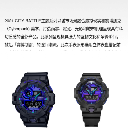
2021 CITY BATTLE主题系列以城市场景融合虚拟现实和赛博朋克
（Cyberpunk) 美学，打造雨雾、霓虹、光影和城市肌理呈现具有科
幻质感的全新产品。此系列呈现极具张力的坚韧文化和争锋瞬间，
掀起「赛博制霸」的腕间潮流。此次手表原形选用立体表盘搭配前
置大按钮散发力量感的GA-700。采用金属质感的带光泽的蓝色为表
盘主色调，表现虚拟世界的炫酷与无限可能，再次定义品牌“坚韧不
止、不惧挑战”的竞技精神和“敢于打破规则”的勇气。