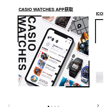
CASIO WATCHES APP获取
ICON