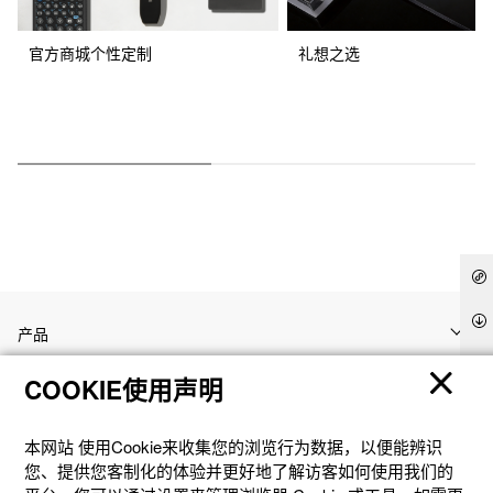
官方商城个性定制
礼想之选
产品
COOKIE使用声明
客户支持
本网站 使⽤Cookie来收集您的浏览⾏为数据，以便能辨识
资讯
您、提供您客制化的体验并更好地了解访客如何使⽤我们的