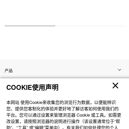
产品
COOKIE使用声明
客户支持
本网站 使⽤Cookie来收集您的浏览⾏为数据，以便能辨识
资讯
您、提供您客制化的体验并更好地了解访客如何使⽤我们的
平台。您可以通过设置来管理浏览器 Cookie 或⼯具。如需更
改设置，请按照浏览器的说明进⾏操作（该设置通常位于“帮
社交媒体
助”、“⼯具” 或“编辑”菜单中）。有关我们如何处理您的个⼈