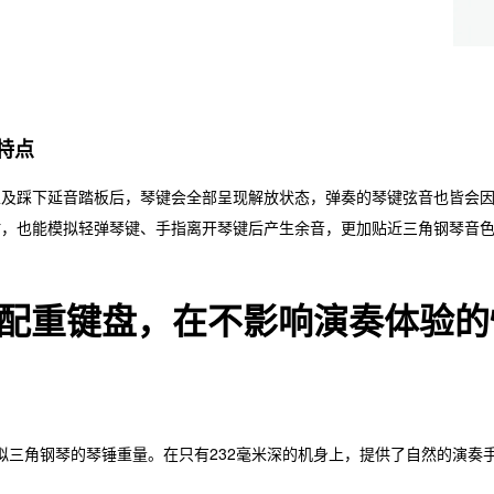
特点
以及踩下延音踏板后，琴键会全部呈现解放状态，弹奏的琴键弦音也皆会
时，也能模拟轻弹琴键、手指离开琴键后产生余音，更加贴近三角钢琴音
式配重键盘，在不影响演奏体验
，模拟三角钢琴的琴锤重量。在只有232毫米深的机身上，提供了自然的演