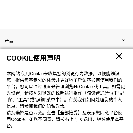
产品
COOKIE使用声明
客户支持
本网站 使⽤Cookie来收集您的浏览⾏为数据，以便能辨识
资讯
您、提供您客制化的体验并更好地了解访客如何使⽤我们的
平台。您可以通过设置来管理浏览器 Cookie 或⼯具。如需更
改设置，请按照浏览器的说明进⾏操作（该设置通常位于“帮
社交媒体
助”、“⼯具” 或“编辑”菜单中）。有关我们如何处理您的个⼈
信息，请参阅我们的隐私政策。
请您选择是否同意。点击【全部接受】及表示您同意平台使
用Cookie。如您不同意，请按右上⽅ X 退出，继续使⽤本平
台。
隐私权保护
使用条款
网站地图
联系我们