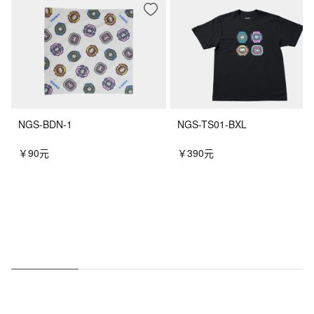
NGS-BDN-1
NGS-TS01-BXL
￥90元
￥390元