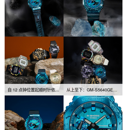
自 12 点钟位置起顺时针依次是：GM-114GEM-1A9、GM-S114GEM-1A2、GM-S2140GEM-9A、GM-2140GEM-2A、GM-5640GEM-1、GM-S5640GEM-7
从上至下：GM-S5640GEM-7、GM-5640GEM-1、GM-S2140GEM-9A、GM-S114GEM-1A2、GM-2140GEM-2A、GM-114GEM-1A9