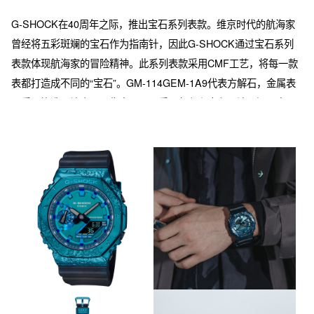
G-SHOCK在40周年之际，推出宝石系列表款。维京时代的航海家
曾经将五彩斑斓的宝石作为指南针，因此G-SHOCK通过宝石系列
表款体现航海家的冒险精神。此系列表款采用CMF工艺，将每一款
表都打造成不同的“宝石”。GM-114GEM-1A9代表方解石，金属表
圈采用锻造，让表面更像宝石，又采用灰色和金色IP涂层还原宝石
的颜色，树脂表带上采用烫印体现纹理。GM-5640GEM-1代表日光
石，金属表圈采用锻造、彩虹色和黑色IP涂层体现宝石的特征，表
带为灰色透明树脂表带。GM-2140GEM-2A代表堇青石，金属表圈
采用锻造、蓝色IP涂层，树脂表带采用混色成型，来体现宝石的特
征。另外，此系列表款在金属游环和背刻上还会有G-SHOCK40周
年的特殊logo。