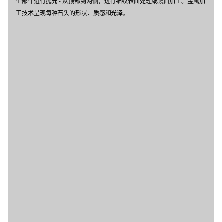
个部件进行抛光 - 从顶部到两侧，进行细纹表面处理或镜面加工。金属加
工技术呈现每种石头的形状、质感和光泽。