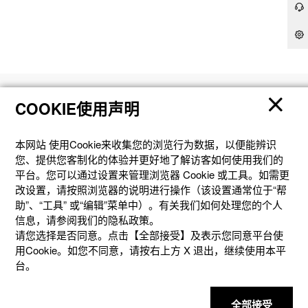
产品
COOKIE使用声明
客户支持
本网站 使⽤Cookie来收集您的浏览⾏为数据，以便能辨识
您、提供您客制化的体验并更好地了解访客如何使⽤我们的
平台。您可以通过设置来管理浏览器 Cookie 或⼯具。如需更
资讯
改设置，请按照浏览器的说明进⾏操作（该设置通常位于“帮
助”、“⼯具” 或“编辑”菜单中）。有关我们如何处理您的个⼈
信息，请参阅我们的隐私政策。
社交媒体
请您选择是否同意。点击【全部接受】及表示您同意平台使
用Cookie。如您不同意，请按右上⽅ X 退出，继续使⽤本平
台。
全部接受