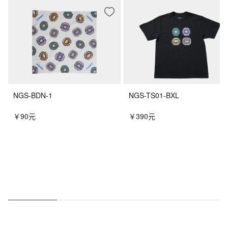
NGS-BDN-1
NGS-TS01-BXL
￥90元
￥390元