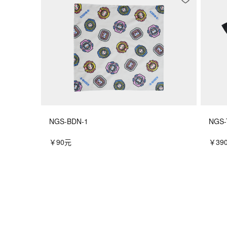
NGS-BDN-1
NGS-
￥90元
￥39