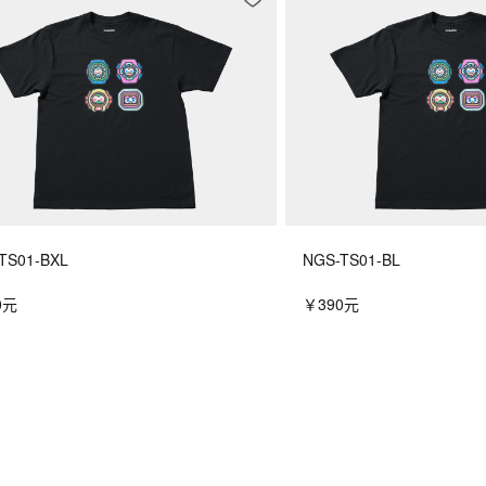
TS01-BXL
NGS-TS01-BL
0元
￥390元