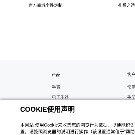
官方商城个性定制
礼想之选
产品
客
手表
常
电子乐器
手
函数计算器
操
COOKIE使用声明
办公计算器
维
本网站 使⽤Cookie来收集您的浏览⾏为数据，以便能
电子辞典
修
置，请按照浏览器的说明进⾏操作（该设置通常位于“帮助”