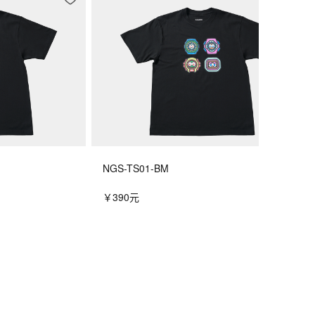
NGS-TS01-BM
￥390元