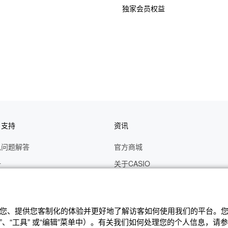
独家会员权益
户支持
资讯
见问题解答
官方商城
册
关于CASIO
作视频
C's CLUB 会员权益
修
最新资讯
辨识您、提供您客制化的体验并更好地了解访客如何使⽤我们的平台。您可
理状态查询
公告
、“⼯具” 或“编辑”菜单中）。有关我们如何处理您的个⼈信息，请