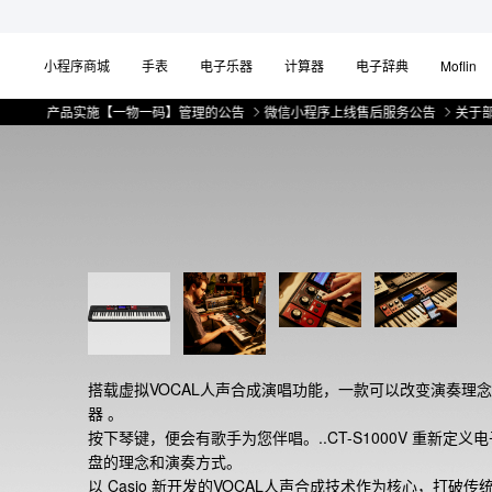
小程序商城
手表
电子乐器
计算器
电子辞典
Moflin
产品实施【一物一码】管理的公告
微信小程序上线售后服务公告
关于部分手表
搭载虚拟VOCAL人声合成演唱功能，一款可以改变演奏理
器 。

按下琴键，便会有歌手为您伴唱。..CT-S1000V 重新定义
盘的理念和演奏方式。

以 Casio 新开发的VOCAL人声合成技术作为核心，打破传