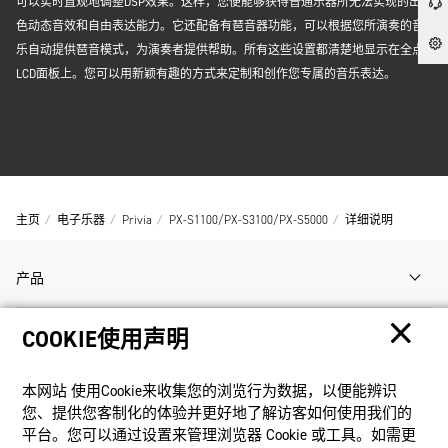
可以实时直观地调整DSP效果。这样，您便能够获得普通乐器所无法实现的出
色动态音效和自由表达能力。它还配备有琶音器功能，可以根据您所演奏的音
乐自动提供琶音模式，为演奏者提供帮助。所有这些设置都清楚地显示在全点
LCD面板上。您可以用新颖有趣的方式来定制和创作您专属的音乐表达。
主页
电子乐器
Privia
PX-S1100/PX-S3100/PX-S5000
详细说明
产品
COOKIE使用声明
客户支持
本网站 使⽤Cookie来收集您的浏览⾏为数据，以便能辨识
资讯
您、提供您客制化的体验并更好地了解访客如何使⽤我们的
平台。您可以通过设置来管理浏览器 Cookie 或⼯具。如需更