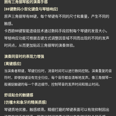
拥有三角钢琴般的演奏手感
[88键数码小型化键盘与琴槌响应]
原声三角钢琴有88键，每个琴键有不同的尺寸和重量，产生不同的
触感。
卡西欧88键智能逐级技术通过数码手段控制每个琴键的发音大小。
琴槌响应功能可根据击键方式调整因音域不同而出现的不同的发声
时间点，从而更加贴近三角钢琴的演奏体验。
演奏同音时的表现力增强
[离键感应]
当演奏者释键，琴键归位时，消音时间可以进行数码控制。演奏重复的音
符时，即使按键没有完全归位，每个音符都会清晰地发声。像三角钢琴一
般捕捉触键的每一个表达细节，控制琴音的发声时间和限止时间。
舒适贴合的触键感
[仿檀木和象牙的精美质感]
琴键质地优雅，触感顺滑。精细打磨的琴键表面可以有效抑制因出