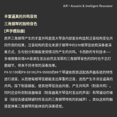
AiR = Acoustic & Intelligent Resonator
丰富逼真的共鸣音效
三角钢琴的独特音色
[声学模拟器]
原声三角钢琴产生的丰富共鸣是庞大琴身内部复杂构造和泛音结构变化共
同作用的结果，泛音结构的变化来源于钢琴中约230根琴弦依照演奏者演
奏方式、乐句划分和踏板使用情况所产生的共鸣。卡西欧的专利技术——
多维图像处理AiR音源在发出自然且浑厚的三角钢琴音色的同时也不忘打
磨细节，带来不同寻常的演奏效果。
PX-S1100和PX-S3100/PX-S5000的88个琴键依照其适配扬声器系统的特性
进行调音，从而使每根琴弦都能发出厚重的泛音，进而产生丰沛且逼真的
共鸣。踩下制音踏板，使其他琴弦自由共振，产生共鸣声（制音共鸣）。
同时还会听到制音器噪音（制音器离开琴弦时发出的声音）和琴键动作噪
音（轻轻击键或释键时所发出的三角钢琴特有的机械声）。类似这样的触
感是弹奏三角钢琴所能体验的演奏感觉。