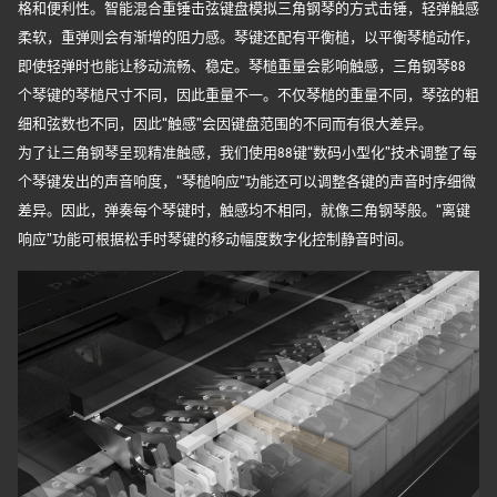
格和便利性。智能混合重锤击弦键盘模拟三角钢琴的方式击锤，轻弹触感
柔软，重弹则会有渐增的阻力感。琴键还配有平衡槌，以平衡琴槌动作，
即使轻弹时也能让移动流畅、稳定。琴槌重量会影响触感，三角钢琴88
个琴键的琴槌尺寸不同，因此重量不一。不仅琴槌的重量不同，琴弦的粗
细和弦数也不同，因此“触感”会因键盘范围的不同而有很大差异。
为了让三角钢琴呈现精准触感，我们使用88键“数码小型化”技术调整了每
个琴键发出的声音响度，“琴槌响应”功能还可以调整各键的声音时序细微
差异。因此，弹奏每个琴键时，触感均不相同，就像三角钢琴般。“离键
响应”功能可根据松手时琴键的移动幅度数字化控制静音时间。