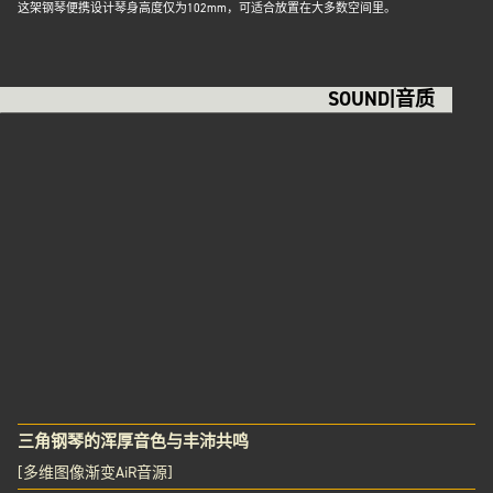
这架钢琴便携设计琴身高度仅为102mm，可适合放置在大多数空间里。
SOUND|音质
三角钢琴的浑厚音色与丰沛共鸣
[多维图像渐变AiR音源]