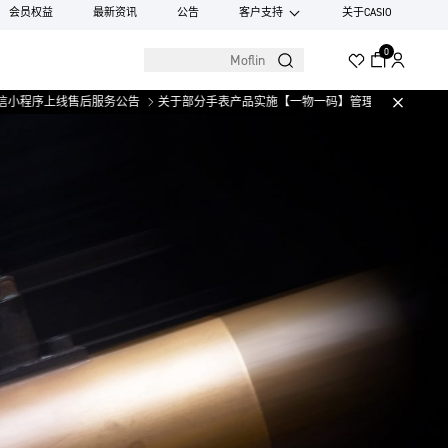
会员权益
最新资讯
公告
客户支持
关于CASIO
0
线售后服务公告
关于部分手表产品实施【一物一码】管理的公告
微信小程序上线