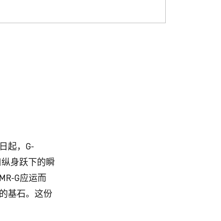
日起，G-
口纵身跃下的瞬
R-G应运而
的基石。这份