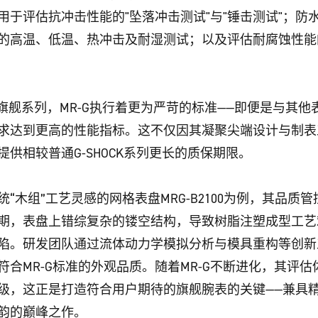
用于评估抗冲击性能的"坠落冲击测试"与"锤击测试"；防
的高温、低温、热冲击及耐湿测试；以及评估耐腐蚀性能
CK旗舰系列，MR-G执行着更为严苛的标准——即便是与其
求达到更高的性能指标。这不仅因其凝聚尖端设计与制表
提供相较普通G-SHOCK系列更长的质保期限。
“木组”工艺灵感的网格表盘MRG-B2100为例，其品质
期，表盘上错综复杂的镂空结构，导致树脂注塑成型工艺
陷。研发团队通过流体动力学模拟分析与模具重构等创新
符合MR-G标准的外观品质。随着MR-G不断进化，其评
级，这正是打造符合用户期待的旗舰腕表的关键——兼具
韵的巅峰之作。