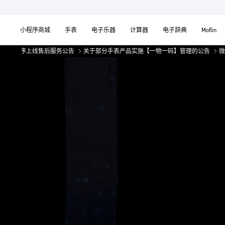
小程序商城
手表
电子乐器
计算器
电子辞典
Moflin
线售后服务公告
关于部分手表产品实施【一物一码】管理的公告
微信小程序上