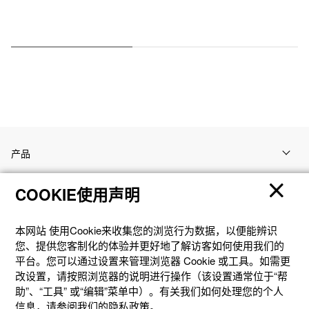
产品
COOKIE使用声明
客户支持
本网站 使⽤Cookie来收集您的浏览⾏为数据，以便能辨识
资讯
您、提供您客制化的体验并更好地了解访客如何使⽤我们的
平台。您可以通过设置来管理浏览器 Cookie 或⼯具。如需更
改设置，请按照浏览器的说明进⾏操作（该设置通常位于“帮
社交媒体
助”、“⼯具” 或“编辑”菜单中）。有关我们如何处理您的个⼈
信息，请参阅我们的隐私政策。