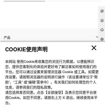
产品
COOKIE使用声明
客户支持
本网站 使⽤Cookie来收集您的浏览⾏为数据，以便能辨识
资讯
您、提供您客制化的体验并更好地了解访客如何使⽤我们的
平台。您可以通过设置来管理浏览器 Cookie 或⼯具。如需更
改设置，请按照浏览器的说明进⾏操作（该设置通常位于“帮
社交媒体
助”、“⼯具” 或“编辑”菜单中）。有关我们如何处理您的个⼈
信息，请参阅我们的隐私政策。
请您选择是否同意。点击【全部接受】及表示您同意平台使
用Cookie。如您不同意，请按右上⽅ X 退出，继续使⽤本平
台。