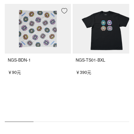
NGS-BDN-1
NGS-TS01-BXL
￥90元
￥390元