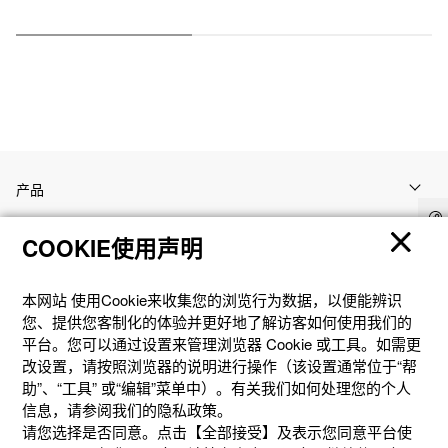
产品
COOKIE使用声明
客户支持
本网站 使⽤Cookie来收集您的浏览⾏为数据，以便能辨识
资讯
您、提供您客制化的体验并更好地了解访客如何使⽤我们的
平台。您可以通过设置来管理浏览器 Cookie 或⼯具。如需更
改设置，请按照浏览器的说明进⾏操作（该设置通常位于“帮
社交媒体
助”、“⼯具” 或“编辑”菜单中）。有关我们如何处理您的个⼈
信息，请参阅我们的隐私政策。
请您选择是否同意。点击【全部接受】及表示您同意平台使