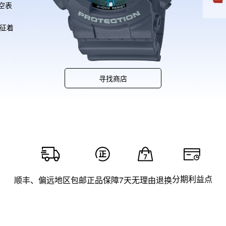
空表
象征着
这一
的设
品牌
配的
寻找商店
分期利益点
顺丰、偏远地区包邮
正品保障
7天无理由退换