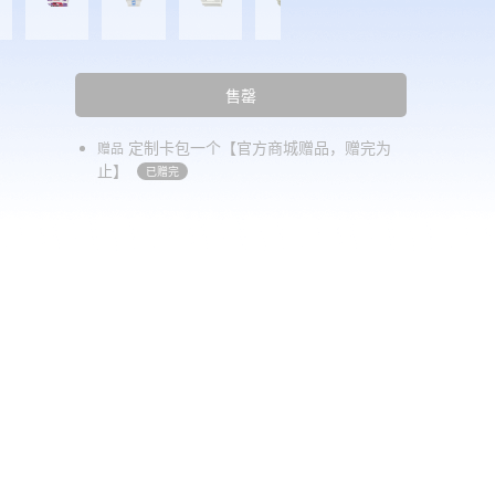
售罄
定制卡包一个【官方商城赠品，赠完为
赠品
止】
已赠完