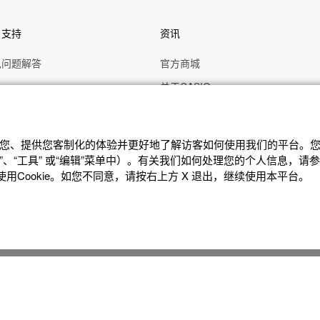
户支持
资讯
见问题解答
官方商城
册
关于CASIO
作视频
C's CLUB 会员权益
修
最新资讯
辨识您、提供您客制化的体验并更好地了解访客如何使⽤我们的平台。您可
理状态查询
公告
、“⼯具” 或“编辑”菜单中）。有关我们如何处理您的个⼈信息，请
Cookie。如您不同意，请按右上⽅ X 退出，继续使⽤本平台。
沪ICP备14020594号-1