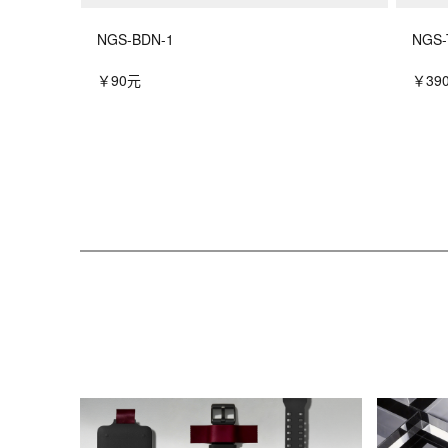
NGS-BDN-1
NGS-
￥90元
￥39