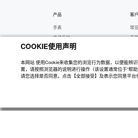
产品
客
手表
常
电子乐器
手
COOKIE使用声明
函数计算器
操
办公计算器
维
本网站 使⽤Cookie来收集您的浏览⾏为数据，以便能
电子辞典
修
置，请按照浏览器的说明进⾏操作（该设置通常位于“帮助”
请您选择是否同意。点击【全部接受】及表示您同意平台使用
Moflin