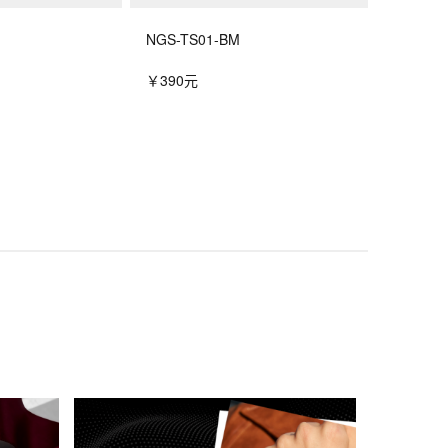
NGS-TS01-BM
￥390元