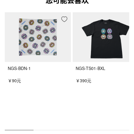
NGS-BDN-1
NGS-TS01-BXL
￥90元
￥390元