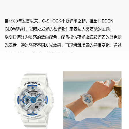
自1983年发售以来，G-SHOCK不断追求坚韧，推出HIDDEN 
GLOW系列，以暗处发光的蓄光部件来表达人类潜能的主题。

以夏日海洋为灵感的蓝白配色，配备模仿夜光虫幻彩光芒的蓝色蓄
光表盘，通过昼夜不同发光效果，再现海滩场景的昼夜变化。通过
色彩与光线凸显各型号的独特表盘设计。

其中，GA-2100HDS，表圈与表带主要树脂部件采用更有利于环保
的生物树脂。

从假日休闲风格到工装元素服饰，该表款皆可作为你穿搭的点睛之
笔。