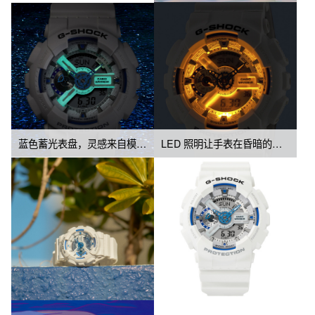
蓝色蓄光表盘，灵感来自模仿夜光虫的幻彩光芒
LED 照明让手表在昏暗的光线下依然清晰可辨