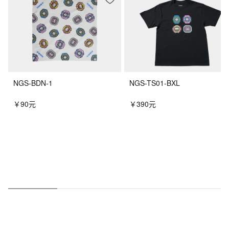
NGS-BDN-1
NGS-TS01-BXL
￥90元
￥390元