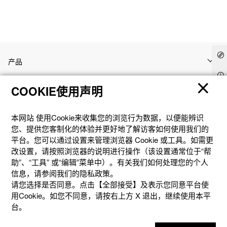
产品
COOKIE使用声明
客户支持
本网站 使⽤Cookie来收集您的浏览⾏为数据，以便能辨识
资讯
您、提供您客制化的体验并更好地了解访客如何使⽤我们的
平台。您可以通过设置来管理浏览器 Cookie 或⼯具。如需更
改设置，请按照浏览器的说明进⾏操作（该设置通常位于“帮
社交媒体
助”、“⼯具” 或“编辑”菜单中）。有关我们如何处理您的个⼈
信息，请参阅我们的隐私政策。
请您选择是否同意。点击【全部接受】及表示您同意平台使
用Cookie。如您不同意，请按右上⽅ X 退出，继续使⽤本平
台。
隐私权保护
使用条款
网站地图
联系我们